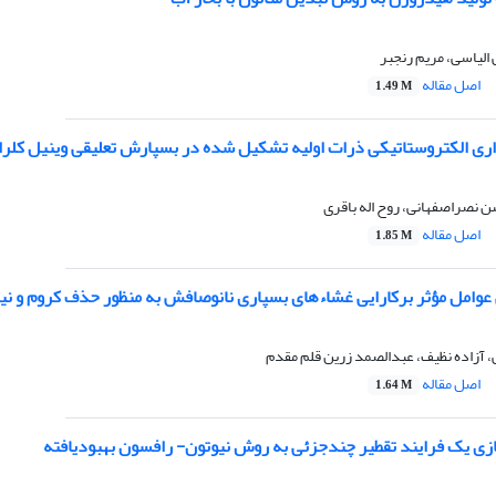
 الیاسی، مریم رنجبر
اصل مقاله
1.49 M
اری الکتروستاتیکی ذرات اولیه تشکیل شده در بسپارش تعلیقی وینیل کلرا
 نصراصفهانی، روح اله باقری
اصل مقاله
1.85 M
عوامل مؤثر برکارایی غشاءهای بسپاری نانوصافش به منظور حذف کروم و نیک
آزاده نظیف، عبدالصمد زرین قلم مقدم
اصل مقاله
1.64 M
زی یک فرایند تقطیر چندجزئی به روش نیوتون- رافسون بهبودیافته