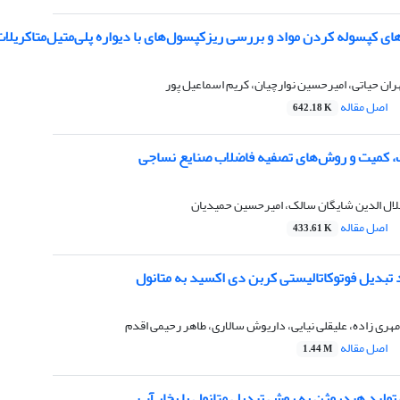
ی کپسوله کردن مواد و بررسی ریزکپسول‌های با دیواره پلی‌متیل‌متاکریلا
ران حیاتی، امیرحسین نوارچیان، کریم اسماعیل پور
اصل مقاله
642.18 K
، کمیت و روش‌های تصفیه فاضلاب صنایع نساجی
ل الدین شایگان سالک، امیرحسین حمیدیان
اصل مقاله
433.61 K
 تبدیل فوتوکاتالیستی کربن دی اکسید به متانول
مهری زاده، علیقلی نیایی، داریوش سالاری، طاهر رحیمی اقدم
اصل مقاله
1.44 M
 تولید هیدروژن به روش تبدیل متانول با بخار آب