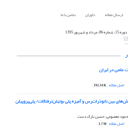
ارسال مقاله
داوران
تماس با ما
دوره 15، شماره 86، مرداد و شهریور 1395
ات علمی در ایران
اصل مقاله
192.54 K
های بین نانوذرات‌رس و آمیزه پلی بوتیلن‌ترفتالات/ پلی‌پروپیلن
 محمود معصومی، حسین نازک دست
اصل مقاله
1.7 M