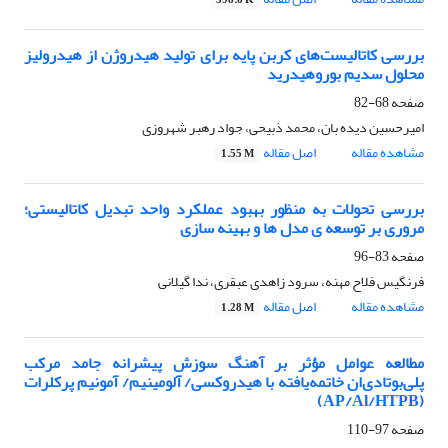
598.6 K
بررسی کاتالیست‌های کربن پایه برای تولید هیدروژن از هیدرولیز
محلول سدیم بوروهیدرید
صفحه
68-82
امیرحسین دیده بان، محمد ذبیحی، جواد رهبر شهروزی
مشاهده مقاله
اصل مقاله
1.55 M
بررسی تحولات به منظور بهبود عملکرد واحد تبدیل کاتالیستی؛
مروری بر توسعه ی مدل ها و بهینه سازی
صفحه
83-96
فرنگیس فلاح مهنه، سرود زاهدی عبقری، ندا گیلانی
مشاهده مقاله
اصل مقاله
1.28 M
مطالعه عوامل مؤثر بر آهنگ سوزش پیشرانه جامد مرکب
پلی‌بوتادی‌ان خاتمه‌یافته با هیدروکسی/ آلومینیم/ آمونیم پرکلرات
(AP/Al/HTPB)
صفحه
97-110