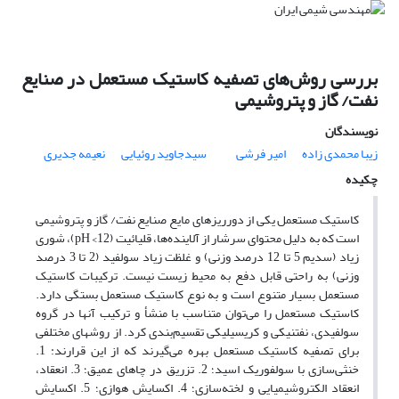
بررسی روش‌های تصفیه کاستیک مستعمل در صنایع
نفت/ گاز و پتروشیمی
نویسندگان
زیبا محمدی زاده
امیر فرشی
سیدجاوید روئیایی
نعیمه جدیری
چکیده
کاستیک مستعمل یکی از دورریزهای مایع صنایع نفت/ گاز و پتروشیمی
است که به دلیل محتوای سرشار از آلاینده‌ها، قلیائیت (12> pH)، شوری
زیاد (سدیم 5 تا 12 درصد وزنی) و غلظت زیاد سولفید (2 تا 3 درصد
وزنی) به راحتی قابل دفع به محیط زیست نیست. ترکیبات کاستیک
مستعمل بسیار متنوع است و به نوع کاستیک مستعمل بستگی دارد.
کاستیک مستعمل را می‌توان متناسب با منشأ و ترکیب آنها در گروه
سولفیدی، نفتنیکی و کریسیلیکی تقسیم‌بندی کرد. از روشهای مختلفی
برای تصفیه کاستیک مستعمل بهره می‌گیرند که از این قرارند: 1.
خنثی‌سازی با سولفوریک اسید؛ 2. تزریق در چاهای عمیق؛ 3. انعقاد،
انعقاد الکتروشیمیایی و لخته‌سازی؛ 4. اکسایش هوازی؛ 5. اکسایش