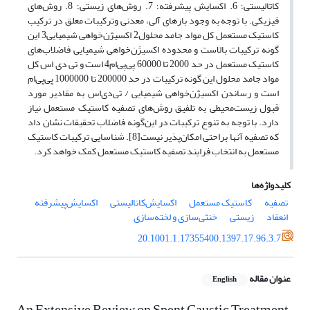
کاتالیستی؛ 6. اکسایش پیشرفته؛ 7. روش‌های زیستی؛ 8. روش‌های
فیزیکی. با توجه به وجود بارهای آلی، معدنی وترکیبات معلق در ترکیب
کاستیک مستعمل کل مواد جامد محلول2 اکسیژن‌خواهی شیمیایی3 این
گونه ترکیبات بالاست و محدوده اکسیژن‌خواهی شیمیایی فاضلاب‌های
کاستیک مستعمل در حد 2000 تا 60000 پی‌پی‌ام4 است و تی دی ‌اس کل
مواد جامد محلول این گونه ترکیبات در حد 200000 تا 1000000 پی‌پی‌ام
است و رساندن اکسیژن‌خواهی شیمیایی / تی‌دی‌اس به مقادیر مورد
قبول زیست‌محیطی به تلفیق روش‌های تصفیه کاستیک مستعمل نیاز
دارد. با توجه به تنوع ترکیبات در این‌گونه فاضلاب تحقیقات نشان داد
که تصفیه آنها براحتی امکان‌پذیر نیست[8]. شناسایی ترکیبات کاستیک
مستعمل به انتخاب فرایند تصفیه کاستیک مستعمل کمک خواهد کرد.
کلیدواژه‌ها
تصفیه
کاستیک مستعمل
اکسایش‌کاتالیستی
اکسایش‌پیشرفته
انعقاد
زیستی
خنثی‌سازی و لخته‌سازی
20.1001.1.17355400.1397.17.96.3.7
عنوان مقاله
English
An Extensive Review on Spent Caustic Treatment