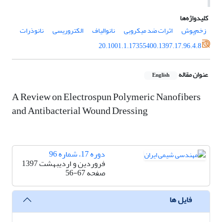
کلیدواژه‌ها
زخم‌پوش
اثرات ضد میکروبی
نانوالیاف
الکتروریسی
نانوذرات
20.1001.1.17355400.1397.17.96.4.8
عنوان مقاله
English
A Review on Electrospun Polymeric Nanofibers
and Antibacterial Wound Dressing
دوره 17، شماره 96
فروردین و اردیبهشت 1397
صفحه
56-67
فایل ها