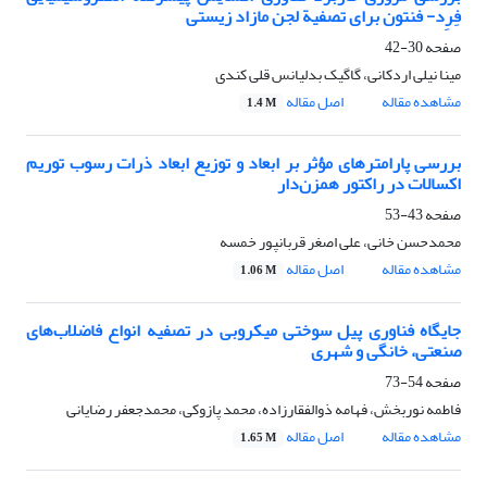
فِرِد- فنتون برای تصفیة لجن مازاد زیستی
صفحه
30-42
مینا نیلی اردکانی، گاگیک بدلیانس قلی کندی
مشاهده مقاله
اصل مقاله
1.4 M
بررسی پارامترهای مؤثر بر ابعاد و توزیع ابعاد ذرات رسوب توریم
اکسالات در راکتور همزن‌دار
صفحه
43-53
محمدحسن خانی، علی اصغر قربانپور خمسه
مشاهده مقاله
اصل مقاله
1.06 M
جایگاه فناوری پیل سوختی میکروبی در تصفیه انواع فاضلاب‌های
صنعتی، خانگی و شهری
صفحه
54-73
فاطمه نوربخش، فهامه ذوالفقارزاده، محمد پازوکی، محمدجعفر رضایانی
مشاهده مقاله
اصل مقاله
1.65 M