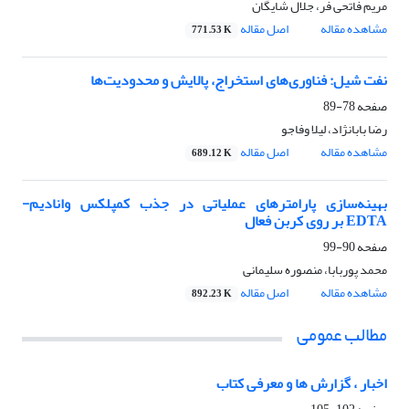
مریم فاتحی فر، جلال شایگان
مشاهده مقاله
اصل مقاله
771.53 K
نفت شیل: فناوری‌های استخراج، پالایش و محدودیت‌ها
صفحه
78-89
رضا بابانژاد، لیلا وفاجو
مشاهده مقاله
اصل مقاله
689.12 K
بهینه‌سازی پارامترهای عملیاتی در جذب کمپلکس وانادیم-
EDTA بر روی کربن فعال
صفحه
90-99
محمد پوربابا، منصوره سلیمانی
مشاهده مقاله
اصل مقاله
892.23 K
مطالب عمومی
اخبار ، گزارش ها و معرفی کتاب