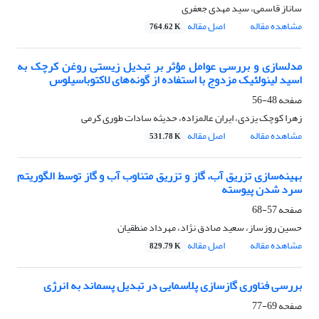
ساناز قاسمی، سید مهدی جعفری
مشاهده مقاله
اصل مقاله
764.62 K
مدلسازی و بررسی عوامل مؤثر بر تبدیل زیستی روغن کرچک به
اسید لینولئیک مزدوج با استفاده از گونه‌های لاکتوباسیلوس
صفحه
48-56
زهرا کوچک یزدی، ایران عالمزاده، حدیثه سادات طوری کرمی
مشاهده مقاله
اصل مقاله
531.78 K
بهینه‌سازی تزریق آب، گاز و تزریق متناوب آب و گاز توسط الگوریتم
سرد شدن پیوسته
صفحه
57-68
حسین روزساز، سعید صادق نژاد، مهرداد منطقیان
مشاهده مقاله
اصل مقاله
829.79 K
بررسی فناوری گازسازی پلاسمایی در تبدیل پسماند به انرژی
صفحه
69-77