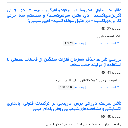
مقایسه نتایج مدل‌سازی ترمودینامیکی سیستم دو جزئی
(کربن‌دی‌اکسید- دی متیل سولفوکسید) و سیستم سه جزئی
(کربن‌دی‌اکسید- دی متیل سولفوکسید- آمپی سیلین)
صفحه
27-40
نادیا اسفندیاری
مشاهده مقاله
اصل مقاله
1.7 M
بررسی شرایط حذف همزمان فلزات سنگین از فاضلاب صنعتی با
استفاده از فرایند جذب سطحی
صفحه
41-48
بهنام مقصودی، داود کاه فروشان، الناز صفری
مشاهده مقاله
اصل مقاله
708.36 K
تأثیر سرعت دورانی پرس مارپیچی بر ترکیبات فنولی، پایداری
اکسایشی و مشخصه‌های شیمیایی روغن بادام‌زمینی
صفحه
49-58
رقیه شیرازی، حمید بخش آبادی، مسعود بذرافشان