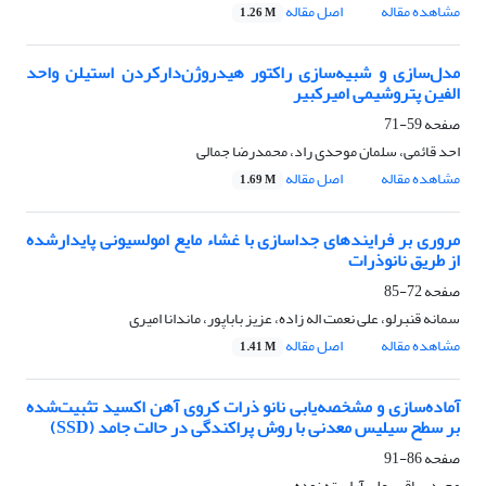
مشاهده مقاله
اصل مقاله
1.26 M
مدل‌سازی و شبیه‌سازی راکتور هیدروژن‌دارکردن استیلن واحد
الفین پتروشیمی امیرکبیر
صفحه
59-71
احد قائمی، سلمان موحدی راد، محمدرضا جمالی
مشاهده مقاله
اصل مقاله
1.69 M
مروری بر فرایندهای جداسازی با غشاء مایع امولسیونی پایدارشده
از طریق نانوذرات
صفحه
72-85
سمانه قنبرلو، علی نعمت اله زاده، عزیز باباپور، ماندانا امیری
مشاهده مقاله
اصل مقاله
1.41 M
آماده‌سازی و مشخصه‌یابی نانو ذرات کروی آهن اکسید تثبیت‌شده
بر سطح سیلیس معدنی با روش پراکندگی در حالت جامد (SSD)
صفحه
86-91
مجید ساقی، علی آراسته نوده