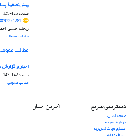
پیش‌تصفیۀ پساب 
صفحه
126-139
.383099.1281
ریحانه حسنی، احمد
مشاهده مقاله
مطالب عمومی
اخبار و گزارش ه
صفحه
142-147
مطالب عمومی
دسترسی سریع
آخرین اخبار
صفحه اصلی
درباره نشریه
اعضای هیات تحریریه
ارسال مقاله