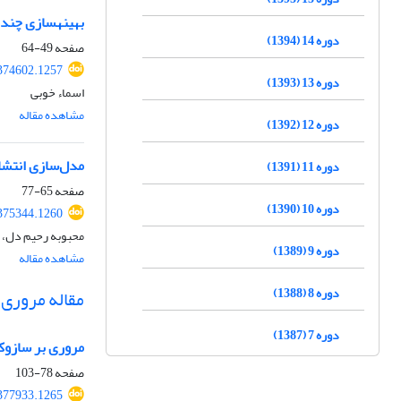
بهینه‎سازی چندمتغیره به‎منظور سنتز نانوساختارهای روی فریت و بررسی خواص الکتروکاتالیستی آن‎ها در ردیابی تیروزین
دوره 14 (1394)
صفحه
49-64
.374602.1257
دوره 13 (1393)
اسماء خوبی
مشاهده مقاله
دوره 12 (1392)
مدل‌سازی انتشار
دوره 11 (1391)
صفحه
65-77
دوره 10 (1390)
.375344.1260
محبوبه رحیم دل، 
دوره 9 (1389)
مشاهده مقاله
دوره 8 (1388)
مقاله مروری
دوره 7 (1387)
مروری بر سازوکا
صفحه
78-103
.377933.1265