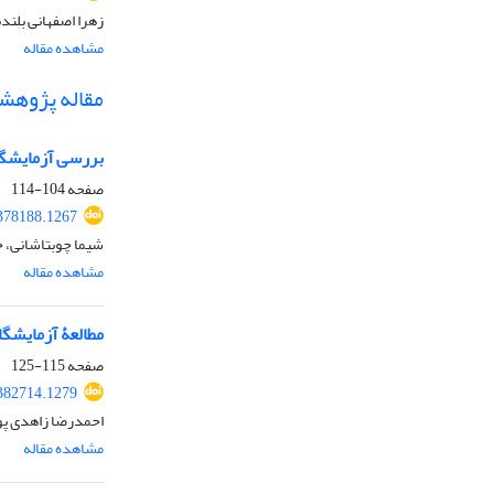
زهرا اصفهانی بلندب
مشاهده مقاله
مقاله پژوهش
بررسی آزمایشگاه
صفحه
104-114
.378188.1267
شیما چوبتاشانی، 
مشاهده مقاله
مطالعۀ آزمایشگا
صفحه
115-125
.382714.1279
احمدرضا زاهدی پو
مشاهده مقاله