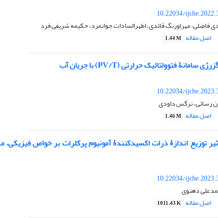
10.22034/ijche.2022
 فاضلی، مهراورنگ قائدی، اطهرالسادات جوانمرد، حکیمه شریفی فرد
اصل مقاله
1.44 M
 سامانۀ فتوولتائیک حرارتی (PV/T) با جریان آب
10.22034/ijche.2023
ن رسائی، نرگس داودی
اصل مقاله
1.46 M
10.22034/ijche.2023
مدعلی دهنوی
اصل مقاله
1011.43 K