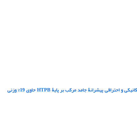
مطالعۀ تجربی تأثیر توزیع اندازۀ ذرات اکسیدکنندۀ آمونیوم پرکلرات بر خواص فیزیکی، مکانیکی و احتراقی پیشرانۀ جامد مرکب بر پایۀ HTPB حاوی 19% وزنی