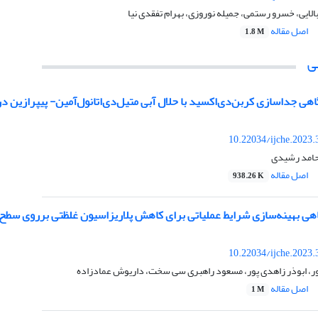
الایی، خسرو رستمى، جمیله نوروزی، بهرام تفقدی نیا
اصل مقاله
1.8 M
ی
ی جداسازی کربن‌دی‌اکسید با حلال آبی متیل‌دی‌‌اتانول‌آمین- پیپرازین د
10.22034/ijche.2023
حامد رشیدی
اصل مقاله
938.26 K
هی بهینه‌سازی شرایط عملیاتی برای کاهش پلاریزاسیون غلظتی برروی سطح 
10.22034/ijche.2023
ر، ابوذر زاهدی پور، مسعود راهبری سی سخت، داریوش عمادزاده
اصل مقاله
1 M