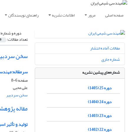
صفحه اصلی
مرور
اطلاعات نشریه
راهنمای نویسندگان
دوره و شماره:
تعداد مقالات:
9
مقالات آماده انتشار
سخن سردبیر
شماره جاری
سرمقاله:مهندسا
شماره‌های پیشین نشریه
صفحه
6-8
علی محبی
دوره 25 (1405)
سخن سردبیر
دوره 24 (1404)
مقاله پژوهش
دوره 23 (1403)
تولید و تأثیر اسیدفسفریک (H3PO4) بر ویژگی‌ه
دوره 22 (1402)