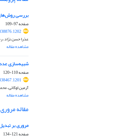
بررسی روش‌های 
صفحه
97-109
.338876.1202
عذرا حسن نژاد، ر
مشاهده مقاله
شبیه‌سازی عددی
صفحه
110-120
.338467.1201
آرمین اوکاتی، مح
مشاهده مقاله
مقاله مروری
مروری بر تبدیل فوتوکاتالیستی CO2 با است
صفحه
121-134