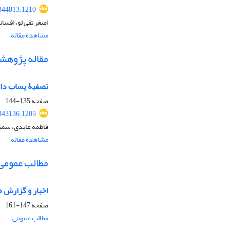
.344813.1210
اصغر تقی لو، افسا
مشاهده مقاله
مقاله پژوهش
تصفیۀ پساب دار
صفحه
135-144
.343136.1205
فاطمه عابدی، سمیه 
مشاهده مقاله
مطالب عمومی
اخبار و گزارش ه
صفحه
147-161
مطالب عمومی