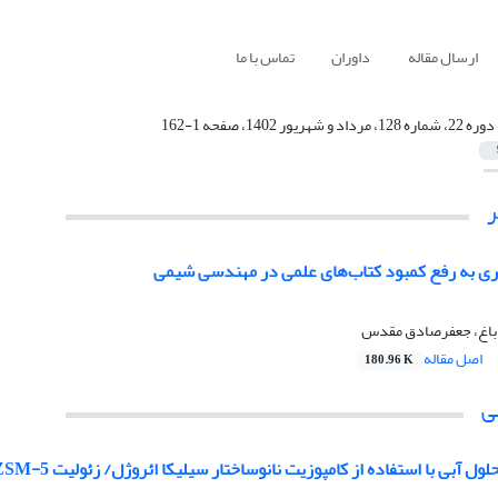
ارسال مقاله
داوران
تماس با ما
دوره 22، شماره 128، مرداد و شهریور 1402، صفحه 1-162
وری به رفع کمبود کتاب‌های علمی در مهندسی شیمی
باغ، جعفرصادق مقدس
اصل مقاله
180.96 K
ی
 آبی با استفاده از کامپوزیت نانوساختار سیلیکا ائروژل/ زئولیت ZSM-5