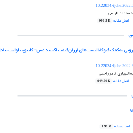
10.22034/ijche.2022
نه سادات لاریمی
اصل مقاله
993.5 K
ی
ویی به‌کمک فتوکاتالیست‌های ارزان‌قیمت اکسید مس- کلینوپتیلولیت تباد
10.22034/ijche.2022
اللهیاری، نادر راحمی
اصل مقاله
949.76 K
ا
اصل مقاله
1.91 M