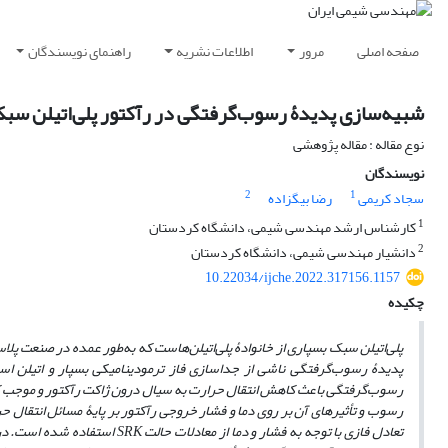
صفحه اصلی
مرور
اطلاعات نشریه
راهنمای نویسندگان
شبیه‌سازی پدیدۀ رسوب‌گرفتگی در رآکتور پلی‌اتیلن س
نوع مقاله : مقاله پژوهشی
نویسندگان
2
1
سجاد کریمی
رضا بیگزاده
1
کارشناس ارشد مهندسی شیمی، دانشگاه کردستان
2
دانشیار مهندسی شیمی، دانشگاه کردستان
10.22034/ijche.2022.317156.1157
چکیده
پلی‌اتیلن سبک بسپاری از خانوادۀ پلی‌اتیلن‌هاست که به‌طور عمده در صنعت پلاس
پدیدۀ رسوب‌گرفتگی ‌ناشی از جداسازی فاز ترمودینامیکی بسپار و اتیلن است
رسوب‌گرفتگی باعث کاهش انتقال حرارت به سیال درون ژاکت رآکتور و موجب کا
رسوب و تأثیرهای آن بر روی دما و فشار خروجی رآکتور بر پایۀ مسائل انتقال
تعادل فازی با توجه به فشار و دما از معادلات حالت
SRK
استفاده‌ شده است. در 