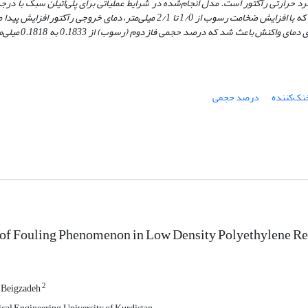
د حرارتی رآکتور است. مدل انجام‌شده در شرایط عملیاتی برای پلی‌اتیلن سبک با درج
بر اساس نتایج مدل‌سازی مشخص شد که با افزایش ضخامت رسوب از 1/0 تا 2/1 میلی‌متر، دمای خروجی رآکت
چشمگیری بر میزان افت فشار درون رآکتور ندارد.
نک‌کننده
درصد حجمی
 of Fouling Phenomenon in Low Density Polyethylene Re
2
 Beigzadeh