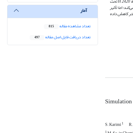
ۀ
2420
H
تحت
ور افزایش پیدا می‌کند؛ اما تأثیر
آمار
 هم‌چنین افزایش 10 درجه‌ای دمای واکنش باعث شد که درصد حجمی فاز دوم (رسوب) از 0.1833 به 0.1818 میلی‌متر کاهش داده
تعداد مشاهده مقاله
815
تعداد دریافت فایل اصل مقاله
497
Simulation
1
S. Karimi
R.
1