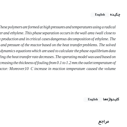
چکیده
English
 These polymers are formed at high pressures and temperatures using a radical
 and ethylene. This phase separation occurs in the wall area (wall close to
ing production and in critical cases dangerous decomposition of ethylene. The
 and pressure of the reactor based on the heat transfer problems. The solved
 dynamics equations which are used to calculate the phase equilibrium data
uling, the heat transfer rate decreases. The operating model was used based on
easing the thickness of fouling from 0.1 to 1.2 mm, the outlet temperature of
reactor: Moreover,10 °C increase in reaction temperature caused the volume
کلیدواژه‌ها
English
مراجع