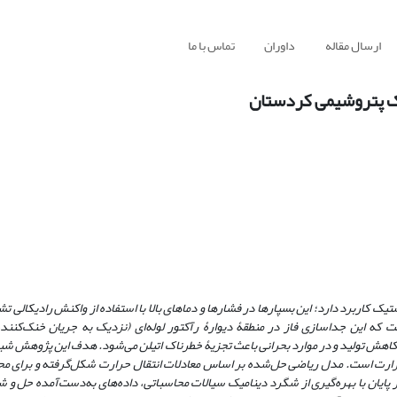
ارسال مقاله
داوران
تماس با ما
بک پتروشیمی کردستان
تیک کاربرد دارد؛ این بسپارها در فشارها و دماهای بالا با استفاده از واکنش رادیکالی 
 که این جداسازی فاز در منطقۀ دیوارۀ رآکتور لوله‌ای (نزدیک به جریان
خنک‌کننده
هش تولید و در موارد بحرانی باعث تجزیۀ خطرناک اتیلن می‌شود. هدف این پژوهش شب
 حرارت است. مدل ریاضی حل‌شده بر اساس معادلات انتقال حرارت شکل‌گرفته و برای مح
پایان با بهره‌گیری از شگرد دینامیک سیالات محاسباتی، داده‌های به‌دست‌آمده حل و 