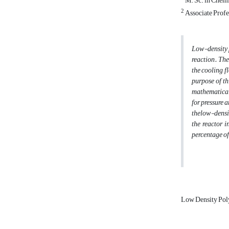
M. Sc. in Chemi
2
Associate Profe
Low-density p
reaction. The
the cooling f
purpose of th
mathematical 
for pressure 
thelow-densit
the reactor i
percentage of
Low Density Pol