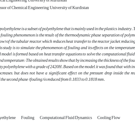
cal Engineering, University of Kurdistan
ssor of Chemical Engineering, University of Kurdistan
olyethylene is a subset of polyethylene that is mainly used in the plastics industry.
 fouling phenomenon is the result of the thermodynamic phase separation of polymer
low) of the tubular reactor, which reduces heat transfer to the reactor jacket, reduc
is study is to simulate the phenomenon of fouling and its effects on the temperature
model is formed based on heat transfer equations to solve the computational fluid
and temperature: The obtained results show that by increasing the thickness of the fo
y polyethylene with a grade of 2420H. Based on the model, it was found that with incr
ncreases, but does not have a significant effect on the pressure drop inside the 
 the second phase (fouling) is reduced from 0.1833 to 0.1818 mm.
yethylene
Fouling
Computational Fluid Dynamics
Cooling Flow