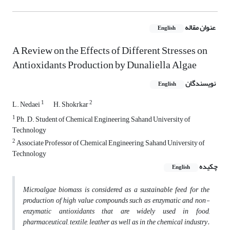
عنوان مقاله
English
A Review on the Effects of Different Stresses on
Antioxidants Production by Dunaliella Algae
نویسندگان
English
1
2
L. Nedaei
H. Shokrkar
1
Ph. D. Student of Chemical Engineering, Sahand University of
Technology
2
Associate Professor of Chemical Engineering, Sahand University of
Technology
چکیده
English
Microalgae biomass is considered as a sustainable feed for the
production of high value compounds such as enzymatic and non-
enzymatic antioxidants that are widely used in food,
pharmaceutical, textile, leather as well as in the chemical industry.