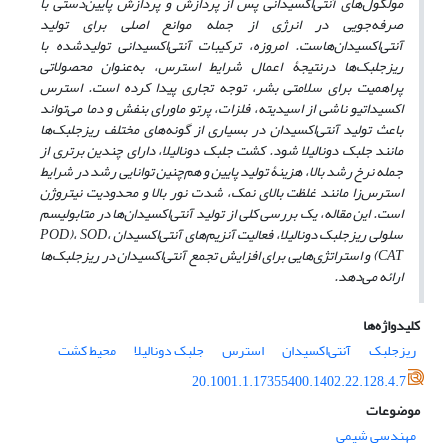
مولکول‌های آنتی‌اکسیدانی
پس
از
پردازش و پردازش پایین‌دستی
با
صرفه‌جویی
در
انرژی
از جمله موانع
اصلی
برای تولید
آنتی‌اکسیدان‌هاست. امروزه، ترکیبات
آنتی‌اکسیدانی
تولیدشده با
ریزجلبک‌ها
درنتیجۀ اعمال
شرایط
استرس،
به‌عنوان
محصولاتی
پراهمیت برای سلامتی بشر، توجه
تجاری
پیدا کرده است.
استرس
اکسیداتیو
ناشی
از
اسیدیته،
فلزات،
پرتو
ماورای بنفش
و
دما می‌تواند
باعث تولید
آنتی‌اکسیدان
در
بسیاری
از
گونه‌های
مختلف ریزجلبک‌ها
مانند جلبک دونالیلا
شود. کشت جلبک دونالیلا، دارای چندین برتری از
جمله نرخ رشد بالا، هزینۀ تولید پایین و هم‌چنین توانایی رشد در شرایط
استرس‌زا مانند غلظت بالای نمک، شدت نور بالا و محدودیت نیتروژن
است. این مقاله،
یک بررسی کلی
از
تولید آنتی‌اکسیدان‌ها در
متابولیسم
سلولی ریزجلبک‌
دونالیلا، فعالیت
آنزیم‌های آنتی‌اکسیدان
،
SOD
،
POD)
(CAT
و
استراتژی‌هایی
برای افزایش
تجمع
آنتی‌اکسیدان
در
ریزجلبک‌ها
ارائه می‌دهد.
کلیدواژه‌ها
ریزجلبک
آنتی‌اکسیدان
استرس
جلبک دونالیلا
محیط کشت
20.1001.1.17355400.1402.22.128.4.7
موضوعات
مهندسی شیمی