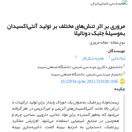
مروری بر اثر تنش‌های مختلف بر تولید آنتی‌اکسیدان
به‌وسیلۀ جلبک دونالیلا
نوع مقاله : مقاله مروری
نویسندگان
2
1
لیلا ندایی
هانیه شکرکار
1
دانشجوی دکتری مهندسی شیمی، دانشگاه صنعتی سهند
2
دانشیار مهندسی شیمی، دانشگاه صنعتی سهند
10.22034/ijche.2022.321638.1166
چکیده
زیست‌تودۀ ریزجلبک
به‌عنوان
یک
خوراک
پایدار
برای
تولید
ترکیبات
با
ارزش
بالا
مانند
آنتی‌اکسیدان‌های
آنزیمی
و
غیرآنزیمی
در
نظر
گرفته
می‌شود
که
به‌طور
گسترده
برای
مواد
غذایی،
دارویی،
نساجی،
چرم
و
هم‌چنین
در
صنایع
شیمیایی
استفاده
می‌شود
.
افزایش
عملکرد
ریزجلبک، دست‌یابی
به
شرایط
بهینۀ
کشت، ذخیره‌سازی
بهینۀ