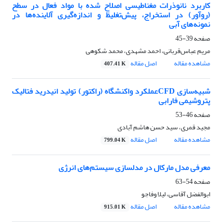
کاربرد نانوذرات مغناطیسی اصلاح شده با مواد فعال در سطح
(روآور) در استخراج، پیش‌تغلیظ و اندازه‌گیری آلاینده‌ها در
نمونه‌های آبی
صفحه
39-45
مریم عباس‌قربانی، احمد مشهدی، محمد شکوهی
مشاهده مقاله
اصل مقاله
407.41 K
شبیه‌سازی CFDعملکرد واکنشگاه (راکتور) تولید انیدرید فتالیک
پتروشیمی فارابی
صفحه
46-53
مجید قمری، سید حسن هاشم آبادی
مشاهده مقاله
اصل مقاله
799.04 K
معرفی مدل مارکال در مدلسازی سیستم‌های انرژی
صفحه
54-63
ابوالفضل آقاسی، لیلا وفاجو
مشاهده مقاله
اصل مقاله
915.01 K