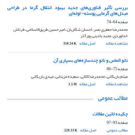
بررسی تأثیر فناوری‌های جدید بهبود انتقال گرما در طراحی
مبدل‌های گرمایی پوسته- لوله‌ای
صفحه
64-74
محمدرضا جعفری نصر، احسان شکاریان، امیرحسین طریق‌الاسلامی، فرتاش
خداوردی، مجید بادینی پورآذر
مشاهده مقاله
اصل مقاله
350.34 K
نانو الماس و نانو چندسازه‌های بسپاری آن
صفحه
75-86
میثم باریکانی، محمدرضا کلائی، سعیده مزینانی، مهدی باریکانی
مشاهده مقاله
اصل مقاله
1.5 M
مطالب عمومی
چکیده لاتین مقالات
صفحه
93-97
مطالب عمومی
اصل مقاله
220.33 K