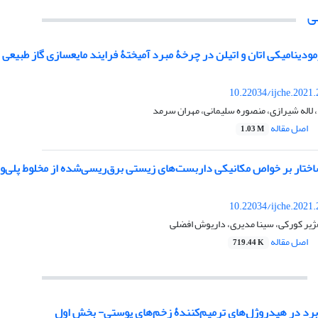
ی
مودینامیکی اتان و اتیلن در چرخۀ مبرد آمیختۀ فرایند مایع‏سازی گاز طبیعی
10.22034/ijche.2021
لاله شیرازی، منصوره سلیمانی، مهران سرمد
اصل مقاله
1.03 M
اختار بر خواص مکانیکی داربست‌های زیستی برق‌ریسی‌شده از مخلوط پلی‌و
10.22034/ijche.2021
هژیر کورکی، سینا مدیری، داریوش افضلی
اصل مقاله
719.44 K
برد در هیدروژل‌های ترمیم‌کنندۀ زخم‌های پوستی- بخش اول