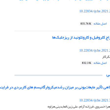
10.22034/ijche.2021
اصل مقاله
835.76 K
ج کلروفیل و کاروتئونید از ریزجلبک‌ها
10.22034/ijche.2021
شکرکار
اصل مقاله
832.3 K
ی
ی تأثیر مایعات‌یونی بر میزان رشدمیکروارگانیسم های کاربردی در فراین
10.22034/ijche.2021
را خسروی، فرزانه آرام، علی زین العابدینی هزاوه