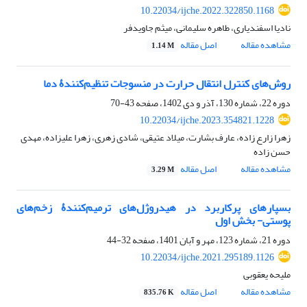
10.22034/ijche.2022.322850.1168
نادیا اسفندیاری، طاهره سلیمانی، میثم جاویدفر
مشاهده مقاله
اصل مقاله
1.14 M
روش‌های کنترل انتقال حرارت در منسوجات تنظیم‌کنندۀ دما
دوره 22، شماره 130، آذر و دی 1402، صفحه
43-70
10.22034/ijche.2023.354821.1228
زهرا زارع زاده، عارف بشارت، میلاد عتیقی، شادی زهری، زهرا علیزاده، مهدی
حسن زاده
مشاهده مقاله
اصل مقاله
3.29 M
بسپارهای پرکاربرد در هیدروژل‌های ترمیم‌کنندۀ زخم‌های
پوستی- بخش اول
دوره 21، شماره 123، مهر و آبان 1401، صفحه
32-44
10.22034/ijche.2021.295189.1126
ملیحه یعقوبی
مشاهده مقاله
اصل مقاله
835.76 K