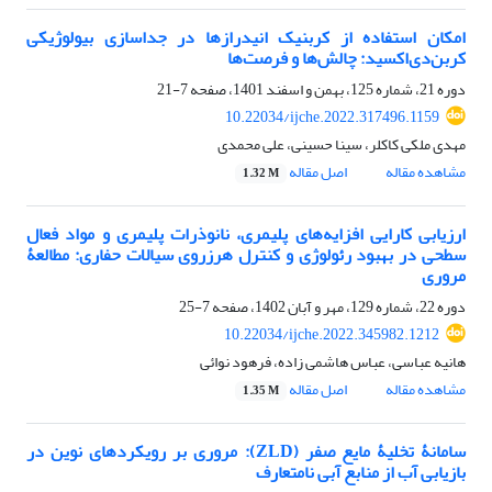
امکان استفاده از کربنیک انیدرازها در جداسازی بیولوژیکی
کربن‌دی‌اکسید: چالش‌ها و فرصت‌ها
دوره 21، شماره 125، بهمن و اسفند 1401، صفحه
7-21
10.22034/ijche.2022.317496.1159
مهدی ملکی کاکلر، سینا حسینی، علی محمدی
مشاهده مقاله
اصل مقاله
1.32 M
ارزیابی کارایی افزایه‌های پلیمری، نانوذرات پلیمری و مواد فعال
سطحی در بهبود رئولوژی و کنترل هرزروی سیالات حفاری: مطالعۀ
مروری
دوره 22، شماره 129، مهر و آبان 1402، صفحه
7-25
10.22034/ijche.2022.345982.1212
هانیه عباسی، عباس هاشمی زاده، فرهود نوائی
مشاهده مقاله
اصل مقاله
1.35 M
سامانۀ تخلیۀ مایع صفر (ZLD): مروری بر رویکردهای نوین در
بازیابی آب از منابع آبی نامتعارف