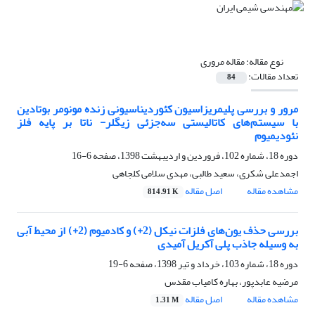
نوع مقاله:
مقاله مروری
تعداد مقالات:
84
مرور و بررسی پلیمریزاسیون کئوردیناسیونی زنده مونومر بوتادین
با سیستم‌های کاتالیستی سه‌جزئی زیگلر- ناتا بر پایه فلز
نئودیمیوم
دوره 18، شماره 102، فروردین و اردیبهشت 1398، صفحه
6-16
اجمدعلی شکری، سعید طالبی، مهدی سلامی کلجاهی
مشاهده مقاله
اصل مقاله
814.91 K
بررسی حذف یون‌های فلزات نیکل (2+) و کادمیوم (2+) از محیط آبی
به وسیله جاذب پلی آکریل آمیدی
دوره 18، شماره 103، خرداد و تیر 1398، صفحه
6-19
مرضیه عابدپور، بهاره کامیاب مقدس
مشاهده مقاله
اصل مقاله
1.31 M