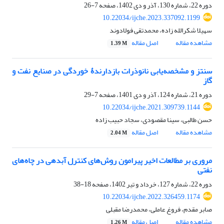
دوره 22، شماره 130، آذر و دی 1402، صفحه
7-26
10.22034/ijche.2023.337092.1199
سهیلا شکرالله زاده، محمدتقی فولادوند
مشاهده مقاله
اصل مقاله
1.39 M
سنتز و مشخصه‌یابی نانوذرات بازدارندۀ خوردگی در صنایع نفت و
گاز
دوره 21، شماره 124، آذر و دی 1401، صفحه
7-29
10.22034/ijche.2021.309739.1144
حسن طالبی، سینا مقصودی، سجاد حبیب زاده
مشاهده مقاله
اصل مقاله
2.04 M
مروری بر مطالعات اخیر پیرامون روش‌های کنترل آبدهی در چاه‌های
نفتی
دوره 22، شماره 127، خرداد و تیر 1402، صفحه
18-38
10.22034/ijche.2022.326459.1174
صابر مقدم، فروغ عاملی، محمدرضا مقبلی
مشاهده مقاله
اصل مقاله
1.26 M