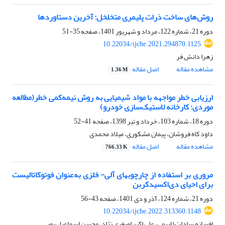
روش‌های ساخت ذرات پلیمری متخلخل: آخرین دستاوردها
دوره 21، شماره 122، مرداد و شهریور 1401، صفحه
35-51
10.22034/ijche.2021.294870.1125
زهرا دانش فر
مشاهده مقاله
اصل مقاله
1.36 M
ارزیابی خطر مواجهه با مواد شیمیایی به روش نیمه‌کمی خطر(مطالعه
موردی: کارخانه لاستیک‌سازی خودرو)
دوره 18، شماره 103، خرداد و تیر 1398، صفحه
41-52
داود کاه فروشان، پیمان مشکوری، میلاد محمدی
مشاهده مقاله
اصل مقاله
766.33 K
مروری بر استفاده از چارچوب‏های آلی- فلزی به‌عنوان فوتوکاتالیست
برای احیای دی‌اکسیدکربن
دوره 21، شماره 124، آذر و دی 1401، صفحه
43-56
10.22034/ijche.2022.313360.1148
افسانه سادات لاریمی، علی اکبر اصغری نژاد، محسن اسماعیل پور