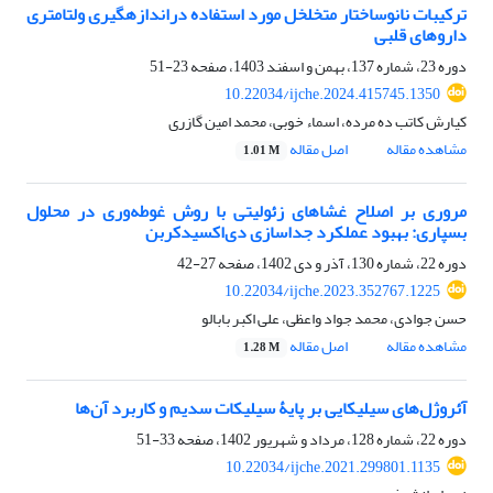
ترکیبات نانوساختار متخلخل مورد استفاده دراندازه‎گیری ولتامتری
داروهای قلبی
دوره 23، شماره 137، بهمن و اسفند 1403، صفحه
23-51
10.22034/ijche.2024.415745.1350
کیارش کاتب ده مرده، اسماء خوبی، محمد امین گازری
مشاهده مقاله
اصل مقاله
1.01 M
مروری بر اصلاح غشاهای زئولیتی با روش غوطه‌وری در محلول
بسپاری: بهبود عملکرد جداسازی دی‌اکسیدکربن
دوره 22، شماره 130، آذر و دی 1402، صفحه
27-42
10.22034/ijche.2023.352767.1225
حسن جوادی، محمد جواد واعظی، علی اکبر بابالو
مشاهده مقاله
اصل مقاله
1.28 M
آئروژل‌های سیلیکایی بر پایۀ سیلیکات سدیم و کاربرد آن‌ها
دوره 22، شماره 128، مرداد و شهریور 1402، صفحه
33-51
10.22034/ijche.2021.299801.1135