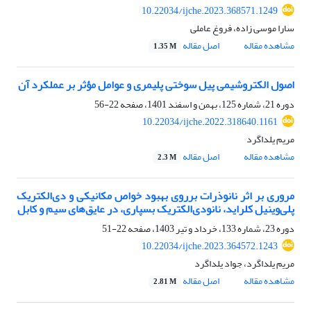
10.22034/ijche.2023.368571.1249
سارا موسی زاده، فروغ عاملی
مشاهده مقاله
اصل مقاله
1.35 M
اصول الکتروشیمی پیل سوختی پلیمری و عوامل مؤثر بر عملکرد آن
دوره 21، شماره 125، بهمن و اسفند 1401، صفحه
22-56
10.22034/ijche.2022.318640.1161
مریم یلداگرد
مشاهده مقاله
اصل مقاله
2.3 M
مروری بر اثر نانوذرات برروی بهبود خواص مکانیکی و دی‌الکتریک
پلی‌وینیل کلراید، نانودی‌الکتریک بسپاری، در عایق‌های سیم و کابل
دوره 23، شماره 133، خرداد و تیر 1403، صفحه
22-51
10.22034/ijche.2023.364572.1243
مریم یلداگرد، جواد یلداگرد
مشاهده مقاله
اصل مقاله
2.81 M