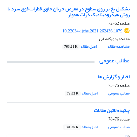
تشکیل یخ بر روی سطوح در معرض جریان حاوی قطرات فوق سرد با
روش هیدرودینامیک ذرات هموار
صفحه
62-72
10.22034/ijche.2021.262436.1079
محمدمهدی کامیابی
مشاهده مقاله
اصل مقاله
763.21 K
مطالب عمومی
اخبار و گزارش ها
صفحه
75-75
مطالب عمومی
اصل مقاله
72.02 K
چکیده لاتین مقالات
صفحه
76-78
مطالب عمومی
اصل مقاله
141.26 K