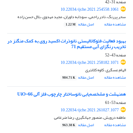
صفحه
31-42
10.22034/ijche.2021.254558.1061
سحر پررنگ، نادر راحمی، سودابه داوران، مجید مهدوی، بلال حسن زاده
مشاهده مقاله
اصل مقاله
1.22 M
بهبود فعالیت فتوکاتالیستی نانوذرات اکسید روی به کمک منگنز در
تخریب رنگزای آبی مستقیم 71
صفحه
43-52
10.22034/ijche.2021.258182.1071
الهام عسگری، کاوه کلانتری
مشاهده مقاله
اصل مقاله
984.71 K
همنهشت و مشخصه‌یابی نانوساختار چارچوب فلز آلی UiO-66
صفحه
53-61
10.22034/ijche.2021.261027.1077
عاطفه درویش، منصور جهانگیری، رضا ضرغامی
مشاهده مقاله
اصل مقاله
963.38 K