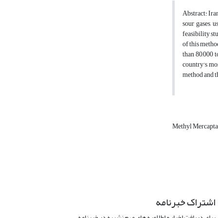
Abstract: Ira
sour gases, u
feasibility s
of this metho
than 80,000 t
country's mos
method and the
Methyl Mercapt
اشتراک خبرنامه
برای دریافت اخبار و اطلاعیه های مهم نشریه در خبرنامه