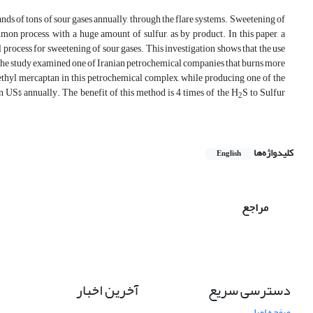
ands of tons of sour gases annually, through the flare systems. Sweetening of
on process, with a huge amount of sulfur, as by product. In this paper, a
 process for sweetening of sour gases. This investigation shows that the use
The study examined one of Iranian petrochemical companies that burns more
ethyl mercaptan in this petrochemical complex, while producing one of the
on US$ annually. The benefit of this method is 4 times of the H
S to Sulfur
2
کلیدواژه‌ها
English
مراجع
دسترسی سریع
آخرین اخبار
صفحه اصلی