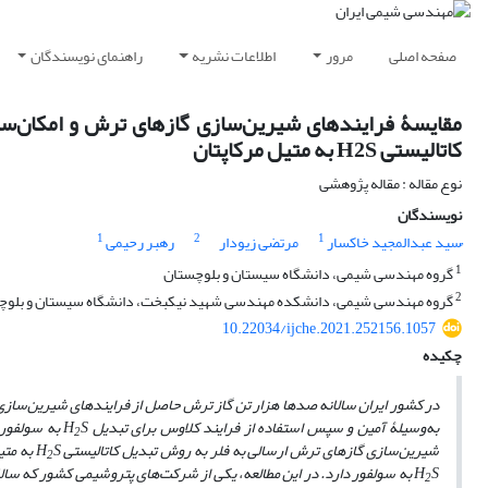
صفحه اصلی
مرور
اطلاعات نشریه
راهنمای نویسندگان
مقایسۀ فرایندهای شیرین‌سازی گازهای ترش و امکان‌س
کاتالیستی H2S به متیل مرکاپتان
نوع مقاله : مقاله پژوهشی
نویسندگان
1
2
1
ُسید عبدالمجید خاکسار
مرتضی زیودار
رهبر رحیمی
1
گروه مهندسی شیمی، دانشگاه سیستان و بلوچستان
2
گروه مهندسی شیمی، دانشکده مهندسی شهید نیکبخت، دانشگاه سیستان و بلوچست
10.22034/ijche.2021.252156.1057
چکیده
در کشور ایران سالانه صدها هزار تن گاز ترش حاصل از فرایندهای شیرین
سازی 
به‌وسیلۀ آمین و سپس استفاده از فرایند کلاوس برای تبدیل
S
H
به سولفور 
2
شیرین
سازی گازهای ترش ارسالی به فلر به روش تبدیل کاتالیستی
S
H
به متی
2
S
H
به سولفور دارد. در این مطالعه، یکی از شرکت
های پتروشیمی کشور که سالانه بیش از 80 هزا
2