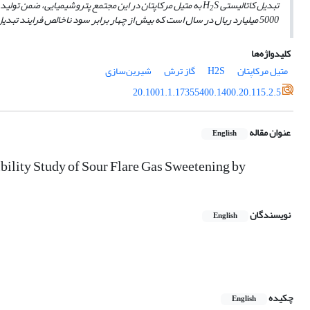
تبدیل کاتالیستی
S
H
به متیل مرکاپتان در این مجتمع پتروشیمیایی، ضمن تولید 
2
5000 میلیارد ریال در سال است که بیش از چهار برابر سود ناخالص فرایند تبدیل
کلیدواژه‌ها
متیل مرکاپتان
H2S
گاز ترش
شیرین‌سازی
20.1001.1.17355400.1400.20.115.2.5
عنوان مقاله
English
lity Study of Sour Flare Gas Sweetening by
نویسندگان
English
چکیده
English