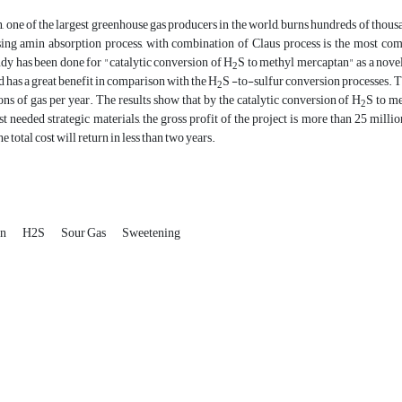
n, one of the largest greenhouse gas producers in the world, burns hundreds of thous
sing amin absorption process, with combination of Claus process is the most comm
tudy has been done for "catalytic conversion of H
S to methyl mercaptan" as a novel
2
d has a great benefit in comparison with the H
S -to-sulfur conversion processes. 
2
ons of gas per year. The results show that by the catalytic conversion of H
S to m
2
t needed strategic materials, the gross profit of the project is more than 25 milli
 total cost will return in less than two years.
an
H2S
Sour Gas
Sweetening