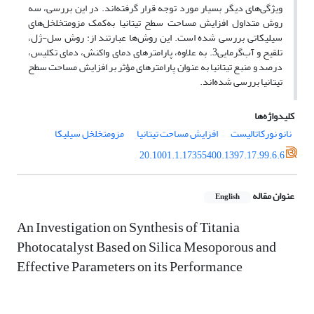
ویژگی‌های دیگر بسیار مورد توجه قرار گرفته‌اند. در این بررسی، سه
روش متداول افزایش مساحت سطح تیتانیا به‌کمک مزومتخلخل‌های
سیلیکاتی بررسی شده است. این روش‌ها عبارتند از: روش سل-ژل،
تلقیح و آب‌گرمایی3. به علاوه، پارامترهای دمای واکنش، دمای تکلیس،
درصد و منبع تیتانیا به عنوان پارامترهای مؤثر بر افزایش مساحت سطح
تیتانیا بررسی شده‌اند.
کلیدواژه‌ها
نانو نورکاتالیست
افزایش مساحت تیتانیا
مزومتخلخل سیلیکا
20.1001.1.17355400.1397.17.99.6.6
عنوان مقاله
English
An Investigation on Synthesis of Titania
Photocatalyst Based on Silica Mesoporous and
Effective Parameters on its Performance