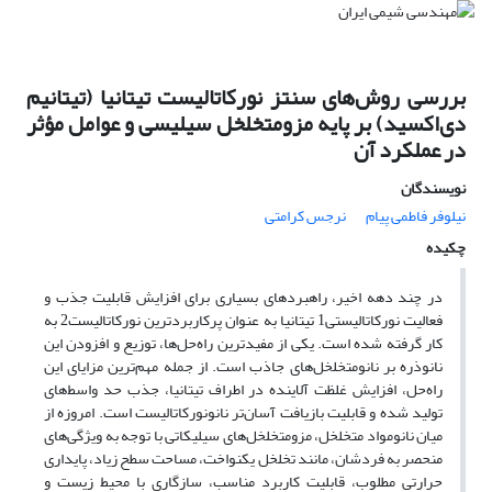
بررسی روش‌های سنتز نورکاتالیست تیتانیا (تیتانیم
دی‌اکسید) بر پایه مزومتخلخل سیلیسی و عوامل مؤثر
در عملکرد آن
نویسندگان
نیلوفر فاطمی پیام
نرجس کرامتی
چکیده
در چند دهه‌ اخیر، راهبرد‌های بسیاری برای افزایش قابلیت جذب و
فعالیت نورکاتالیستی1 تیتانیا به عنوان پرکاربردترین نورکاتالیست2 به
کار گرفته شده است. یکی از مفیدترین راه‌حل‌ها، توزیع و افزودن این
نانوذره بر نانومتخلخل‌های جاذب است. از جمله مهم‌ترین مزایای این
راه‌حل، افزایش غلظت آلاینده در اطراف تیتانیا، جذب حد واسط‌های
تولید شده و قابلیت بازیافت آسان‌تر نانونورکاتالیست است. امروزه از
میان نانومواد متخلخل، مزومتخلخل‌های سیلیکاتی با توجه به ویژگی‌های
منحصر به فردشان، مانند تخلخل یکنواخت، مساحت سطح زیاد، پایداری
حرارتی مطلوب، قابلیت کاربرد مناسب، سازگاری با محیط زیست و