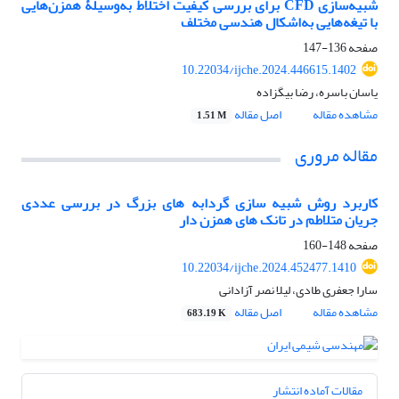
شبیه‌سازی CFD برای بررسی کیفیت اختلاط به‌وسیلۀ همزن‌هایی
با تیغه‌هایی به‌اشکال هندسی مختلف
صفحه
136-147
10.22034/ijche.2024.446615.1402
یاسان باسره، رضا بیگزاده
مشاهده مقاله
اصل مقاله
1.51 M
مقاله مروری
کاربرد روش شبیه سازی گردابه های بزرگ در بررسی عددی
جریان متلاطم در تانک های همزن دار
صفحه
148-160
10.22034/ijche.2024.452477.1410
سارا جعفری طادی، لیلا نصر آزادانی
مشاهده مقاله
اصل مقاله
683.19 K
مقالات آماده انتشار