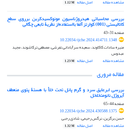
مشاهده مقاله
اصل مقاله
1.12 M
بررسی محاسباتی هیدروژناسیون مونوکسیدکربن برروی سطح
کاتالیستی (001) کوارتز آلفا بااستفاده‌از نظریۀ تابعی چگالی
صفحه
31-43
10.22034/ijche.2024.414711.1348
منیره سادات کاکاوند، سعیده سرآبادانی تفرشی، مصطفی ترکاشوند، مجید
عبدوس
مشاهده مقاله
اصل مقاله
1.23 M
مقاله مروری
بررسی ابرعایق سرد و گرم پانل تحت خلأ با هستۀ پتوی منعطف
آیروژل نانومتخلخل
صفحه
44-65
10.22034/ijche.2024.430588.1375
حسن برگزین، نرگس رحیمی، شادی رجبی
مشاهده مقاله
اصل مقاله
1.32 M