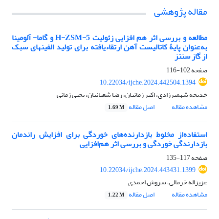
مقاله پژوهشی
مطالعه و بررسی اثر هم افزایی زئولیت H-ZSM-5 و گاما- آلومینا
به‌عنوان پایۀ کاتالیست آهن ارتقاءیافته برای تولید الفینهای سبک
از گاز سنتز
صفحه
102-116
10.22034/ijche.2024.442504.1394
خدیجه شهمیرزادی، اکبر زمانیان، رضا شعبانیان، یحیی زمانی
مشاهده مقاله
اصل مقاله
1.69 M
استفاده‌از مخلوط بازدارنده‌های خوردگی برای افزایش راندمان
بازدارندگی خوردگی و بررسی اثر هم‌افزایی
صفحه
117-135
10.22034/ijche.2024.443431.1399
عزیزاله خرمالی، سروش احمدی
مشاهده مقاله
اصل مقاله
1.22 M