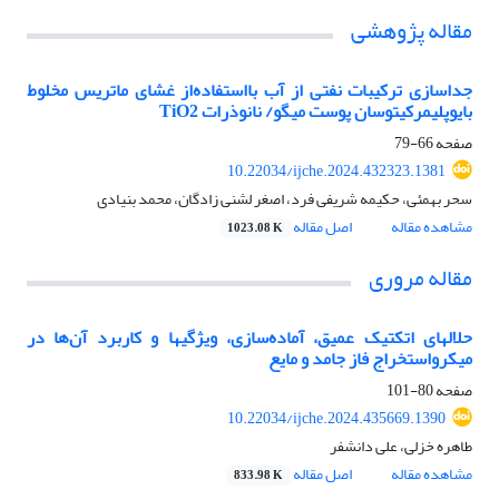
مقاله پژوهشی
جداسازی ترکیبات نفتی از آب بااستفاده‌از غشای ماتریس مخلوط
بایوپلیمرکیتوسان پوست میگو/ نانوذرات TiO2
صفحه
66-79
10.22034/ijche.2024.432323.1381
سحر بهمئی، حکیمه شریفی فرد، اصغر لشنی زادگان، محمد بنیادی
مشاهده مقاله
اصل مقاله
1023.08 K
مقاله مروری
حلالهای اتکتیک عمیق، آماده‌سازی، ویژگیها و کاربرد آن‌ها در
میکرواستخراج فاز جامد و مایع
صفحه
80-101
10.22034/ijche.2024.435669.1390
طاهره خزلی، علی دانشفر
مشاهده مقاله
اصل مقاله
833.98 K