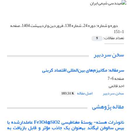
دوره و شماره:
دوره 24، شماره 138، فروردین و اردیبهشت 1404، صفحه
1-151
تعداد مقالات:
9
سخن سردبیر
سرمقاله: مکانیزم‌های بین‌المللی اقتصاد کربنی
صفحه
6-7
احد قائمی
سخن سردبیر
اصل مقاله
183.51 K
مقاله پژوهشی
نانوذرات هسته- پوستۀ مغناطیسی Fe3O4@SiO2 عاملدارشده با
بیس سالوفن لیگاند بهعنوان یک جاذب مؤثر و قابل بازیافت به