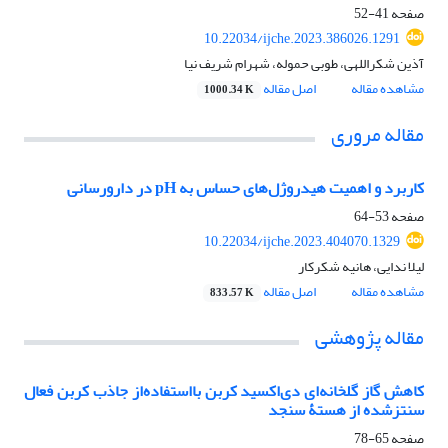
صفحه
41-52
10.22034/ijche.2023.386026.1291
آذین شکراللهی، طوبی حموله، شهرام شریف نیا
مشاهده مقاله
اصل مقاله
1000.34 K
مقاله مروری
کاربرد و اهمیت هیدروژل‌های حساس به pH در دارورسانی
صفحه
53-64
10.22034/ijche.2023.404070.1329
لیلا ندایی، هانیه شکرکار
مشاهده مقاله
اصل مقاله
833.57 K
مقاله پژوهشی
کاهش گاز گلخانه‌ای دی‌اکسید کربن بااستفاده‌از جاذب کربن فعال
سنتزشده از هستۀ سنجد
صفحه
65-78