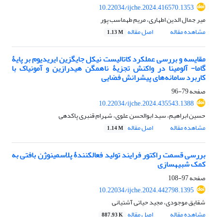
10.22034/ijche.2024.416570.1353
میر جمال الدین اطهاری، مریم طهماسب پور
مشاهده مقاله
اصل مقاله
1.13 M
مقایسه و بررسی عملکرد کاتالیست نیکل جایگزین ایریدیوم بر پایۀ
گاما- آلومینا در واکنش تجزیۀ ناهمگن هیدرازین و آمونیاک با
کاربرد سامانه‌های پیشرانش فضایی
صفحه
79-96
10.22034/ijche.2024.435543.1388
حسین ابراهیم، سید ابوالحسن علوی، شهرام قنبری پاکدهی
مشاهده مقاله
اصل مقاله
1.14 M
بررسی قسمت راکتور فرایند تولید فعالکنندۀ پلاسمینوژن بافتی به
کمک شبیهسازی
صفحه
97-108
10.22034/ijche.2024.442798.1395
شقایق موجودی، مجید حیاتی آشتیانی
مشاهده مقاله
اصل مقاله
887.93 K