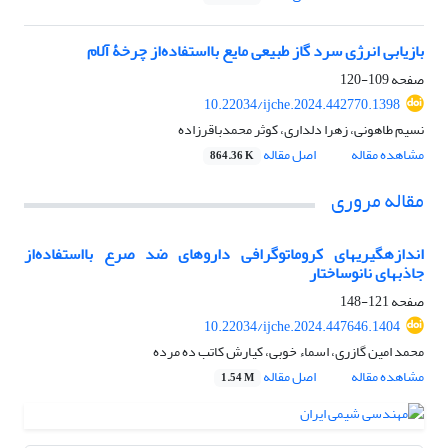
بازیابی انرژی سرد گاز طبیعی مایع بااستفاده‌از چرخۀ آلام
صفحه
109-120
10.22034/ijche.2024.442770.1398
نسیم طاهونی، زهرا دلداری، کوثر محمدباقرزاده
مشاهده مقاله
اصل مقاله
864.36 K
مقاله مروری
اندازه‎گیری‎های کروماتوگرافی داروهای ضد صرع بااستفاده‌از
جاذب‎های نانوساختار
صفحه
121-148
10.22034/ijche.2024.447646.1404
محمد امین گازری، اسماء خوبی، کیارش کاتب ده مرده
مشاهده مقاله
اصل مقاله
1.54 M