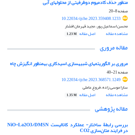
منظور حذف کادمیوم دوظرفیتی از محلولهای آبی
صفحه
8-20
10.22034/ijche.2023.359408.1233
محسن اسماعیل پور، مجید قهرمان افشار
مشاهده مقاله
اصل مقاله
1.23 M
مقاله مروری
مروری بر الگوریتمهای شبیهسازی اسیدکاری بهمنظور انگیزش چاه
صفحه
21-40
10.22034/ijche.2023.368571.1249
سارا موسی زاده، فروغ عاملی
مشاهده مقاله
اصل مقاله
1.35 M
مقاله پژوهشی
بررسی رابطۀ ساختار- عملکرد کاتالیست NiO-La2O3/DMSN
در فرایند متان‌سازی CO2