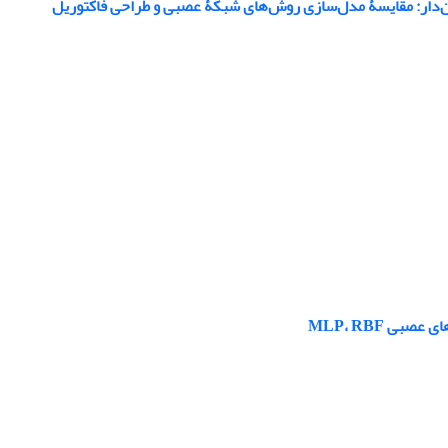
ن‌دار: مقایسۀ مدل‌سازی روش‌های شبکۀ عصبی و طراحی فاکتور‌یل
ی MLP، RBF