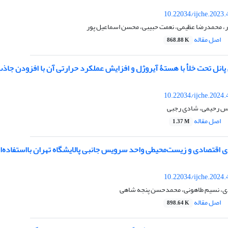
10.22034/ijche.2023
ر، محمدرضا عظیمی، نعمت حبیبی، محسن اسماعیل پور
اصل مقاله
868.88 K
انل تحت خلأ با هستۀ آیروژل و افزایش عملکرد حرارتی آن با افزودن جاذب
10.22034/ijche.2024
س رحیمی، شادی رجبی
اصل مقاله
1.37 M
 اقتصادی و زیست‌محیطی واحد سرویس جانبی پالایشگاه تهران بااستفاده‌ا
10.22034/ijche.2024
ی، نسیم طاهونی، محمدحسن پنجه شاهی
اصل مقاله
898.64 K