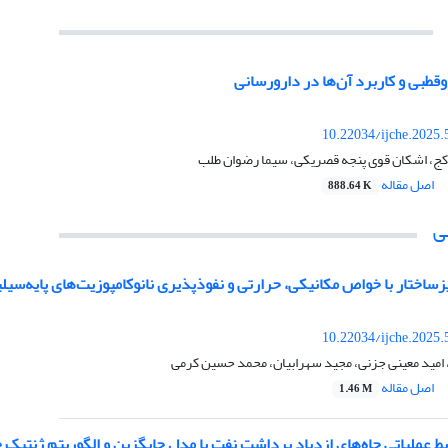
قطبی و کاربرد آن‌ها در دارورسانی
10.22034/ijche.2025
ج، اشکان قوی پنجه قصریکی، سیما رضوان طلب
اصل مقاله
888.64 K
ی
زساختار با خواص مکانیکی، حرارتی و نفوذپذیری نانوکامپوزیت‌های پایه‌سی
10.22034/ijche.2025
 امید معینی جزنی، مجید سهرابیان، محمد حسین کرمی
اصل مقاله
1.46 M
ط عملیاتی چاه‌های ازدیاد برداشت نفت با مدل جایگزین ‌و الگوریتم ژنتیک