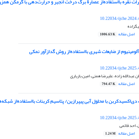
رات نقره بااستفاده‌از عصارۀ برگ درخت انجیر و حرارت‌دهی با گرمکن همز
10.22034/ijche.2024
یگزاده
اصل مقاله
1006.63 K
لومینیوم از ضایعات شهری بااستفاده‌از روش گدازآور نمکی
10.22034/ijche.2025
ن عبدالله زاده، علیرضا همتی، امین بازیاری
اصل مقاله
794.47 K
اکسید‌کربن با محلول آبی پیپرازین/ پتاسیم کربنات بااستفاده‌از شبکه‌های عصب
10.22034/ijche.2025
، احد قائمی
اصل مقاله
1.24 M