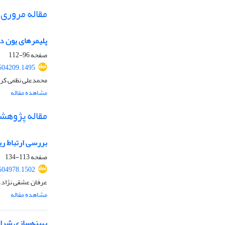
مقاله مروری
پلیمرهای یون دو
صفحه
96-112
.504209.1495
محمدعلی نظمی کرک
مشاهده مقاله
مقاله پژوهش
بررسی ارتباط ری
صفحه
113-134
.504978.1502
عرفان عشقی نژاد،
مشاهده مقاله
بهینه‌سازی شرای