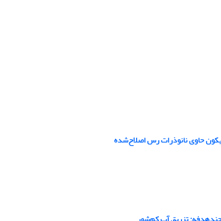
لیکون حاوی نانوذرات ‌رس اصلاح‌شده
 چندهدفه: تزریق آب کم‌شور