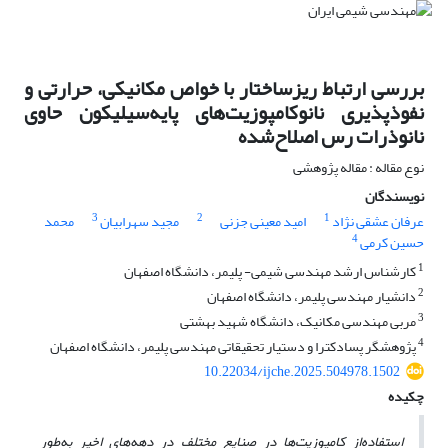
بررسی ارتباط ریزساختار با خواص مکانیکی، حرارتی و
نفوذپذیری نانوکامپوزیت‌های پایه‌سیلیکون حاوی
نانوذرات ‌رس اصلاح‌شده
نوع مقاله : مقاله پژوهشی
نویسندگان
3
2
1
عرفان عشقی نژاد
امید معینی جزنی
مجید سهرابیان
محمد
4
حسین کرمی
1
کارشناس ارشد مهندسی شیمی- پلیمر، دانشگاه اصفهان
2
دانشیار مهندسی پلیمر، دانشگاه اصفهان
3
مربی مهندسی مکانیک، دانشگاه شهید بهشتی
4
پژوهشگر پسادکترا و دستیار تحقیقاتی مهندسی پلیمر، دانشگاه اصفهان
10.22034/ijche.2025.504978.1502
چکیده
استفاده
از کامپوزیت‌ها در صنایع مختلف در دهه‌های اخیر به‌طور