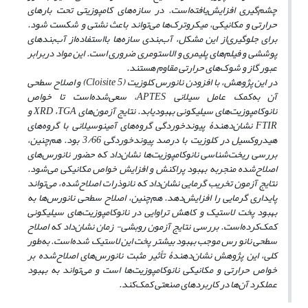
چشم‌گیری افزایش‌یافته‌است.
در سازه‌های کامپوزیتی تحت بارهای
حرارتی و مکانیکی، میکروترک‌ها می‌تواند باعث نشتی و شکست شود.
برای جلوگیری
از این مشکل، آب‌بندی سازه‌ها بااستفاده‌از آب‌بندهای
پوششی و فیلم‌های پلیمری و الاستومری ضروری است. این مواد دربرابر
عبور گاز و شوک‌های حرارتی مقاوم هستند.
در این پژوهش، با افزودن نانورس کلوزیت (
Cloisite 5
) و اصلاح سطحی
آن به‌کمک عامل سیلانی
APTES
، سعی
شده
است تا خواص
نانوکامپوزیت‌های سیلیکونی بهبودیابد. نتایج آزمون‌های
TGA
،
XRD
و
FTIR
نشان‌دهندۀ پیوندخوردگی گروه‌های آمینوسیلانی با گروه‌های
هیدروکسیل در کلوزیت با درصد پیوندخوردگی 3/66 بود. هم
چنین،
بررسی ریخت‌شناسی نانوکامپوزیت‌ها نشان‌داد که حضور نانورس‌های
اصلاح‌شده منجربه بهبود پراکنش و افزایش خواص مکانیکی می‌شود.
نتایج آزمون تخریب گرمایی نشان‌داد که نانوذرات اصلاح‌شده، می‌تواند
پایداری گرمایی را افزایش
دهد. هم
چنین، اصلاح سطحی نانورس‌ها به
بهبود پخت لاستیک و کاهش تراوایی در نانوکامپوزیت‌های سیلیکونی
کمک
کرده‌است. بررسی نتایج آزمون روبشی- زمان نشان‌داد که اصلاح
سطحی نانو رس موجب بهبود بیشتر پخت این لاستیک شده‌است
.
به‌طور
کلی، این پژوهش نشان‌دهندۀ تأثیر مثبت نانورس‌های اصلاح‌شده بر
خواص حرارتی و مکانیکی نانوکامپوزیت‌ها است و می‌تواند به بهبود
عملکرد آن‌ها در کاربردهای صنعتی کمک
کند
.