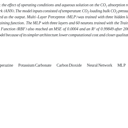
le, the effect of operating conditions and aqueous solution on the CO₂ absorptio
rk (ANN). The model inputs consisted of temperature, CO
loading, bulk CO
pressu
2
2
ed as the output. Multi-Layer Perceptron (MLP) was trained with three hidden lay
aining function. The MLP with three layers and 60 neurons, trained with the Tra
 Function (RBF) also reached an MSE of 0.0004 and an R² of 0.99849 after 2
del because of its simpler architecture, lower computational cost, and closer qualit
perazine
Potassium Carbonate
Carbon Dioxide
Neural Network
MLP