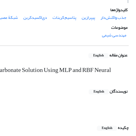
کلیدواژه‌ها
جذب واکنش‌دار
پیپرازین
پتاسیم کربنات
دی‌اکسیدکربن
شبکۀ عصبی
موضوعات
مهندسی شیمی
عنوان مقاله
English
arbonate Solution Using MLP and RBF Neural
نویسندگان
English
چکیده
English