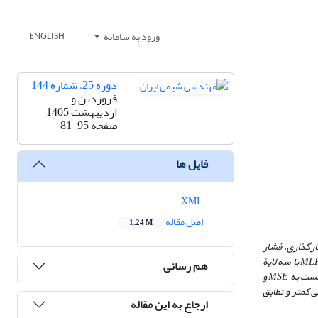
ورود به سامانه
ENGLISH
دوره 25، شماره 144
فروردین و
اردیبهشت 1405
صفحه
81-95
فایل ها
XML
اصل مقاله
1.24 M
ارگذاری، فشار
ML
با سه لایۀ
هم رسانی
نست به
MSE
و
 کمتر و تطابق
ارجاع به این مقاله