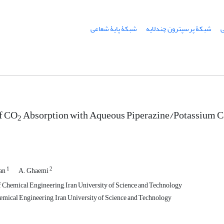
شبکۀ پرسپترون چندلایه
شبکۀ پایۀ شعاعی
f CO
Absorption with Aqueous Piperazine/Potassium C
2
1
2
an
A. Ghaemi
 Chemical Engineering, Iran University of Science and Technology
emical Engineering, Iran University of Science and Technology