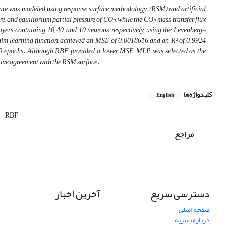
n rate was modeled using response surface methodology (RSM) and artificial
re, and equilibrium partial pressure of CO
, while the CO
mass transfer flux
2
2
ers containing 10, 40, and 10 neurons, respectively, using the Levenberg-
inlm learning function, achieved an MSE of 0.0018616 and an R² of 0.9924
00 epochs. Although RBF provided a lower MSE, MLP was selected as the
ative agreement with the RSM surface.
کلیدواژه‌ها
English
RBF
مراجع
دسترسی سریع
آخرین اخبار
صفحه اصلی
درباره نشریه