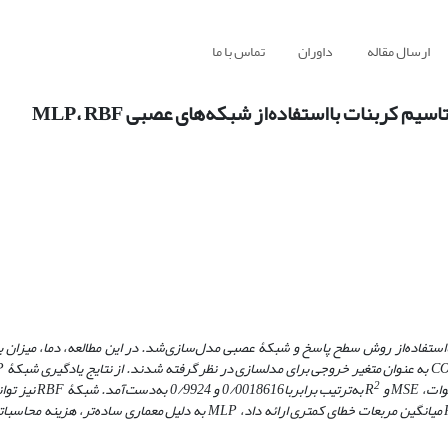
ارسال مقاله
داوران
تماس با ما
کربنات بااستفاده‌از شبکه‌های عصبی MLP، RBF
بااستفاده‌از روش سطح پاسخ و شبکۀ عصبی مدل‌سازی‌شد. در این مطالعه، دما، میزان ب
CO
به عنوان متغیر خروجی برای مدلسازی در نظر گرفته شدند. از نتایج یادگیری شبکۀ
P
2
کوات،
MSE
و
R
به‌ترتیب برابربا0/0018616 و 0/9924 به‌دست‌آمد.
شبکۀ
RBF
نیز توا
میانگین مربعات خطای کمتری ارائه داد،
MLP
به دلیل معماری ساده‌تر، هزینه محاسباتی