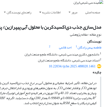
صفحه اصلی
مرور
اطلاعات نشریه
راهنمای نویسندگان
مدل‌سازی جذب دی‌اکسید‌کربن با محلول آبی پیپرازین/ پتاسیم 
نوع مقاله : مقاله پژوهشی
نویسندگان
2
1
فاطمه بهمن زادگان
احد قائمی
1
دانشجوی دکتری مهندسی شیمی، دانشگاه علم و صنعت ایران
2
استاد مهندسی شیمی، دانشگاه علم و صنعت ایران
10.22034/ijche.2025.488020.1461
چکیده
در این مقاله، تأثیر شرایط عملیاتی و محلول آبی بر نرخ جذب دی‌اکسید کربن 
تودهای
CO
₂
و فشار تعادلی
CO
₂
به عنوان متغیرهای ورودی و شار انتقال جرم
₂
پنهان و به‌ترتیب تعداد 10، 40 و 10 نورون
در هر لایه و تابع آموزش لونبرگ مار
2
R
به‌ترتیب برابربا 0/0004 و 0/99849 بعداز 200 اپوک دست‌یابد. اگرچه
RBF
کیفی نزدیکتر با سطح
RSM
به عنوان مدل ارجح انتخاب شد.