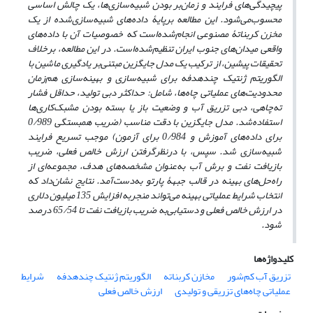
پیچیدگی‌های فرایند و زمان‌بر بودن شبیه‌سازی‌ها، یک چالش اساسی
محسوب‌می‌شود. این مطالعه برپایۀ داده‌های شبیه‌سازی‌شده از یک
مخزن کربناتۀ مصنوعی انجام‌شده‌است که خصوصیات آن با داده‌های
واقعی میدان‌های جنوب ایران تنظیم‌شده‌است. در این مطالعه، برخلاف
تحقیقات پیشین، از ترکیب یک مدل جایگزین مبتنی‌بر یادگیری ماشین با
الگوریتم ژنتیک چندهدفه برای شبیه‌سازی و بهینه‌سازی هم‌زمان
محدودیت‌های عملیاتی چاه‌ها، شامل: حداکثر دبی تولید، حداقل فشار
ته‌چاهی، دبی تزریق آب و وضعیت باز یا بسته بودن مشبک‌کاری‌ها
استفاده‌شد. مدل جایگزین با دقت مناسب (ضریب همبستگی 0/989
برای داده‌های آموزش و 0/984 برای آزمون) موجب تسریع فرایند
شبیه‌سازی شد. سپس، با درنظرگرفتن ارزش خالص فعلی، ضریب
بازیافت نفت و برش آب به‌عنوان مشخصه‌‌های هدف، مجموعه‌ای از
راه‌حل‌های بهینه در قالب جبهۀ پارتو به‌دست‌آمد. نتایج نشان‌داد که
انتخاب شرایط عملیاتی بهینه می‌تواند منجربه افزایش 135 میلیون دلاری
در ارزش خالص فعلی و دستیابی‌به ضریب بازیافت نفت تا 65/54 درصد
شود.
کلیدواژه‌ها
تزریق آب کم‌شور
مخازن کربناته
الگوریتم ژنتیک چند‌هدفه
شرایط
عملیاتی چاه‌های تزریقی و تولیدی
ارزش خالص فعلی