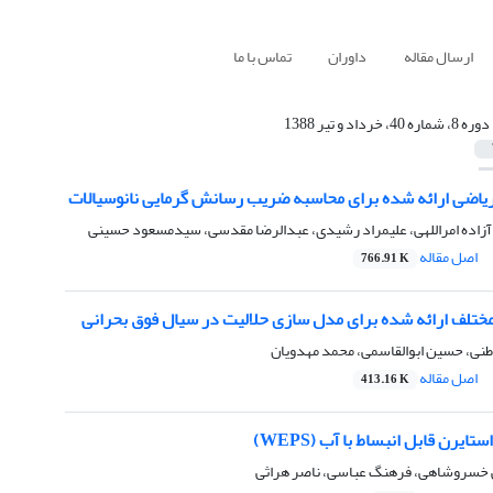
ارسال مقاله
داوران
تماس با ما
دوره 8، شماره 40، خرداد و تیر 1388
یاضی ارائه شده برای محاسبه ضریب رسانش گرمایی نانوسیالات
آزاده امراللهی، علیمراد رشیدی، عبدالرضا مقدسی، سیدمسعود حسینی
اصل مقاله
766.91 K
ختلف ارائه شده برای مدل سازی حلالیت در سیال فوق بحرانی
نی، حسین ابوالقاسمی، محمد مهدویان
اصل مقاله
413.16 K
ایرن قابل انبساط با آب (WEPS)
خسروشاهی، فرهنگ عباسی، ناصر هراثی