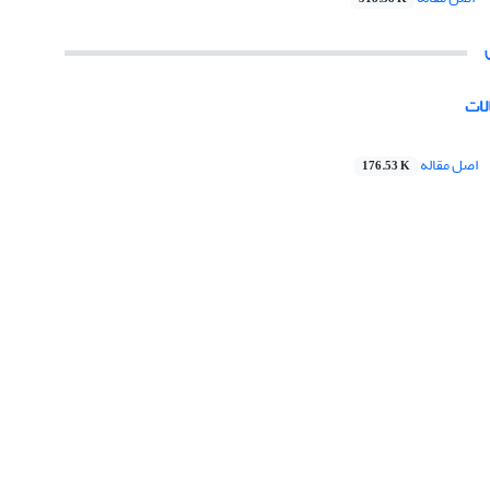
لات
اصل مقاله
176.53 K