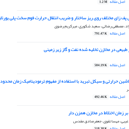
اصل مقاله
1.2 M
ل پف زای مختلف روی ریز ساختار و ضریب انتقال حرارت فوم سخت پلی یورتا
ژاد، مصطفی رضائی، سعید شکوری، میرکریم رضوی
اصل مقاله
791.47 K
طبیعی در مخازن تخلیه شده نفت و گاز زیر زمینی
اصل مقاله
584.19 K
شین حرارتی و سیکل تبرید با استفاده از مفهوم ترمودینامیک زمان محدود
ر
اصل مقاله
492.46 K
 بر زمان اختلاط در مخازن همزن دار
ا غیبی، مهسا تقوی، جعفرصادق مقدس
اصل مقاله
518.38 K