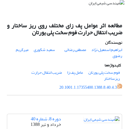
مطالعه اثر عوامل پف زای مختلف روی ریز ساختار و
ضریب انتقال حرارت فوم سخت پلی یورتان
نویسندگان
ابراهیم اسمعیل نژاد
مصطفی رضائی
سعید شکوری
میرکریم
رضوی
کلیدواژه‌ها
فوم سخت پلی یورتان
عامل پف زا
ضریب انتقال حرارت
ریزساختار
20.1001.1.17355400.1388.8.40.4.3
دوره 8، شماره 40
خرداد و تیر 1388