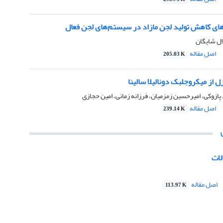
ای کاهش تولید لجن مازاد در سیستم‌های لجن فعال
ل شایگان
اصل مقاله
205.03 K
 از میکروجلبک دونالیلا سالینا
پازوکی، امیرحسین زمزمیان، فرزانه زمانی، امین حجازی
اصل مقاله
239.14 K
لات
اصل مقاله
113.97 K