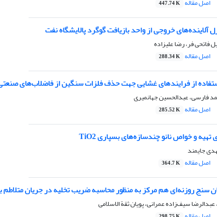
اصل مقاله
447.74 K
 آلاینده‌های خروجی از واحد بازیافت گوگرد پالایشگاه نفت
یل فاتحی فر، رضا علیزاده
اصل مقاله
288.34 K
تفاده از فرایندهای غشایی جهت حذف فلزات سنگین از فاضلاب‌های صنعتی
د فارسی، عبدالحسین جهانمیری
اصل مقاله
285.52 K
هیه و خواص نانو چندسازه‌های بسپاری TiO2
هدی جایمند
اصل مقاله
364.7 K
 سنج روزنه‌ای هم مرکز به منظور محاسبه ضریب تخلیه در جریان متلاطم با است
 عبدالرضا سیف‌زاده عمرانی، پویان ثقة الاسلامی
اصل مقاله
298.75 K