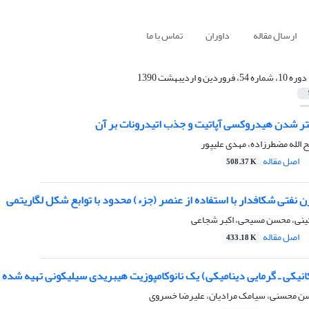
ارسال مقاله
داوران
تماس با ما
دوره 10، شماره 54، فروردین و اردیبهشت 1390
ینتر شدن هیدروکسی آپاتیت و جذب اتیدرونات بر آن
الله مضطرزاده، مهدی علیپور
اصل مقاله
508.37 K
 نفتی شکافدار با استفاده از عنصر (جزء) محدود با توابع شکل لگاریتمی
ائینی، محسن مسیحی، اکبر شجاعی
اصل مقاله
433.18 K
کانیکی ـ گرمایی دینامیکی) یک نانوکامپوزیت هیبریدی سیلیکونی تهیه شده 
سن محسنی، سیامک مرادیان، علیرضا خسروی