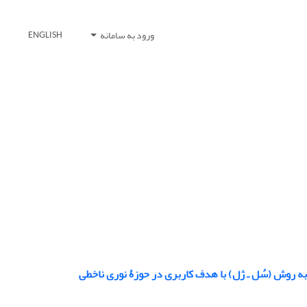
ورود به سامانه
ENGLISH
به روش (سُل ـ ژل) با هدف کاربری در حوزۀ نوری ناخطی