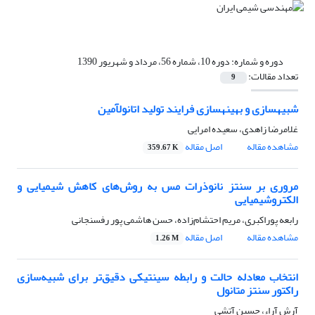
دوره و شماره:
دوره 10، شماره 56، مرداد و شهریور 1390
تعداد مقالات:
9
شبیه‏سازی و بهینه‏سازی فرایند تولید اتانول‏آمین
غلامرضا زاهدی، سعیده امرایی
مشاهده مقاله
اصل مقاله
359.67 K
مروری بر سنتز نانوذرات مس به روش‌های کاهش شیمیایی و
الکتروشیمیایی
رابعه پوراکبری، مریم احتشام‌زاده، حسن هاشمی پور رفسنجانی
مشاهده مقاله
اصل مقاله
1.26 M
انتخاب معادله حالت و رابطه سینتیکی دقیق‌تر برای شبیه‌سازی
راکتور سنتز متانول
آرش آراء، حسین آتشی