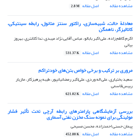
مشاهده مقاله
اصل مقاله
2.8 M
معادلة حالت، شبیه‌سازی، راکتور سنتز متانول، رابطه سینتیکی،
کاتالیزگر، ناهمگن
اکرم کاظم زاده، علی اکبر بابالو، عباس آقایی نژاد میبدی، ندا کلانتری، بهروز
بیاتی
مشاهده مقاله
اصل مقاله
531.37 K
مروری بر ترکیب و برخی خواص بتن‌های خودتراکم
سعید بختیاری، علی اله وردی، علی‌اکبر رمضانیانپور، طیبه پرهیزکار، مازیار
رییس‌قاسمی
مشاهده مقاله
اصل مقاله
621.02 K
بررسی آزمایشگاهی پارامترهای رابطه آرچی تحت تأثیر فشار
موئینگی برای نمونه سنگ مخزن نفتی آسماری
پیمان حسنی احمدزاده، محسن مسیحی
مشاهده مقاله
اصل مقاله
452.88 K