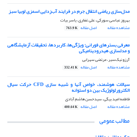
مدل‌سازی ریاضی انتقال جرم در فرایند آب‌زدایی اسمزی لوبیا سبز
بهروز عباسی سورکی، علی غفاری، یاسر بیات
مشاهده مقاله
اصل مقاله
763.9 K
معرفی بسترهای فورانی: ویژگی‌ها، کاربردها، تحقیقات آزمایشگاهی
و مدلسازی هیدرودینامیکی
آرزو نیک‌سیر، مرتضی سهرابی
مشاهده مقاله
اصل مقاله
332.41 K
سیالات هوشمند، خواص آنها و شبیه سازی CFD حرکت سیال
الکترورئولوژیک بین دو استوانه
فاطمه امید بیگی، سیدحسن هاشم آبادی
مشاهده مقاله
اصل مقاله
400.64 K
مطالب عمومی