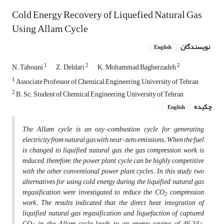
Cold Energy Recovery of Liquefied Natural Gas
Using Allam Cycle
نویسندگان
English
1
2
2
N. Tahouni
Z. Deldari
K. Mohammad Bagherzadeh
1
Associate Professor of Chemical Engineering, University of Tehran
2
B. Sc. Student of Chemical Engineering, University of Tehran
چکیده
English
The Allam cycle is an oxy-combustion cycle for generating
electricity from natural gas with near-zero emissions. When
the fuel
is changed to liquified natural gas, the gas compression work is
reduced; therefore; the power plant cycle can be highly competitive
with the other conventional power plant cycles. In this study, two
alternatives for using cold energy during the liquified natural gas
regasification were investigated to reduce the CO
compression
2
work. The results indicated that the direct heat integration of
liquified natural gas regasification and liquefaction of captured
CO
in the Allam cycle leads to an energy saving of 46.34%.