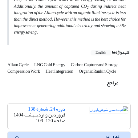
2
Additionally, the amount of captured CO
during indirect heat
2
integration of the Allam cycle with an organic Rankine cycle is less
than the direct method. However, this method is the best choice for
improvement, generating additional electricity and showing a 58%
energy saving.
کلیدواژه‌ها
English
Allam Cycle
LNG Cold Energy
Carbon Capture and Storage
Compression Work
Heat Integration
Organic Rankin Cycle
مراجع
دوره 24، شماره 138
فروردین و اردیبهشت 1404
صفحه
109-120
فایل ها