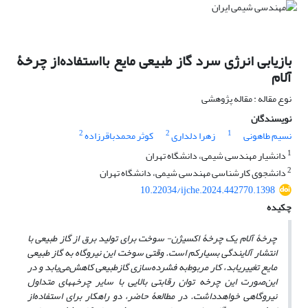
بازیابی انرژی سرد گاز طبیعی مایع بااستفاده‌از چرخۀ
آلام
نوع مقاله : مقاله پژوهشی
نویسندگان
2
2
1
نسیم طاهونی
زهرا دلداری
کوثر محمدباقرزاده
1
دانشیار مهندسی شیمی، دانشگاه تهران
2
دانشجوی کارشناسی مهندسی شیمی، دانشگاه تهران
10.22034/ijche.2024.442770.1398
چکیده
چرخۀ آلام یک چرخۀ اکسیژن- سوخت برای تولید برق از گاز طبیعی با
انتشار آلایندگی بسیارکم است. وقتی سوخت این نیروگاه
به
گاز طبیعی
مایع تغییریابد، کار مربوط
به فشرده‌سازی گازطبیعی کاهش‌می‌یابد و در
این
صورت این چرخه توان رقابتی بالایی با سایر چرخه‏های متداول
نیروگاهی خواهدداشت
.
در مطالعۀ حاضر، دو
راهکار
برای استفاده
از