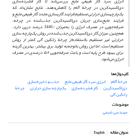
انرژی سرد گاز طبیعی مایع بررسی
شد تا کار فشرده‌سازی
دی‌اکسیدکربن در چرخۀ آلام را کاهش
دهند
. نتایج نشان
داد که
یک
پارچه‏سازی حرارتی مستقیم فرایند گازی‏سازی مجدد گاز طبیعی مایع و
فرایند مایع‌سازی جریان دی‌اکسیدکربن
جذب
شده
در چرخه،
صرفه‌جویی در مصرف انرژی را به
میزان
/34
46 درصد درپی دارد.
هم‌چنین،
میزان گاز دی‌اکسیدکربن جذب
شده در روش یک‌پارچه ‏سازی
حرارتی
غیر مستقیم
بااستفاده
از چرخۀ رانکین آلی کمتر از روش
مستقیم است، اما این روش
باتوجه
به تولید برق
بیشتر، بهترین گزینه
برای بهبود طرح پایه است و
باعث صرفه‌جویی
۵۸
درصدی در مصرف
انرژی می‌شود.
کلیدواژه‌ها
چرخۀ آلام
انرژی سرد گاز طبیعی مایع
جذب و ذخیره‌سازی
دی‌اکسیدکربن
کار فشرده‌سازی
یک‌پارچه ‏سازی حرارتی
چرخۀ
رانکین آلی
موضوعات
مهندسی شیمی
عنوان مقاله
English