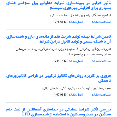
تأثیر خرابی بر بهینه‌سازی شرایط عملیاتی پیل سوختی غشای
بسپاری برای افزایش بهره‌وری سیستم
ترنم پرهیزگار، رامین روشندل، عطیه حسینی
مشاهده مقاله
اصل مقاله
776.66 K
تعیین شرایط بهینه تولید شربت قند از دانه‌های جارو و شبیه‌سازی
آن با شبکه عصبی و تولید اتانول دراین شرایط
امیرحسین قربان فرحی، قاسم نجف‌پور، علی‌اصغر قریشی، مهسا نریمانی،
مجتبی معصومی، مهری اصفهانیان
مشاهده مقاله
اصل مقاله
749.14 K
مروری بر کاربرد روش‌های کاتالیز ترکیبی در طراحی کاتالیزورهای
ناهمگن
سیدرضا نبوی، توحید محمودی بادکی، علیقلی نیائی
مشاهده مقاله
اصل مقاله
467.91 K
بررسی تأثیر شرایط عملیاتی در جداسازی آسفالتین از نفت خام
سنگین در هیدروسیکلون با استفاده از شبیه‌سازی CFD