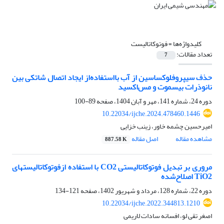
کلیدواژه‌ها =
فوتوکاتالیست
تعداد مقالات:
7
حذف سیپروفلوکساسین از آب بااستفاده‌از ایجاد اتصال شاتکی بین
نانوذرات بیسموت و مس‌اکسید
دوره 24، شماره 141، مهر و آبان 1404، صفحه
89-100
10.22034/ijche.2024.478460.1446
امیرحسین چشمه خاور، زینب خزایی
مشاهده مقاله
اصل مقاله
887.58 K
مروری بر تبدیل فوتوکاتالیستی CO2 با استفاده ازفوتوکاتالیست‏های
TiO2 اصلاح‌شده
دوره 22، شماره 128، مرداد و شهریور 1402، صفحه
121-134
10.22034/ijche.2022.344813.1210
اصغر تقی لو، افسانه سادات لاریمی