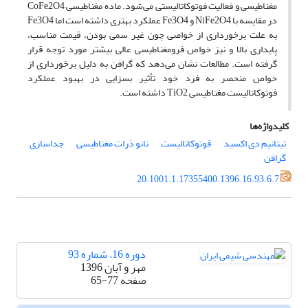
مغناطیسی و فعالیت فوتوکاتالیستی می‌شود. ماده مغناطیسی CoFe2O4
در مقایسه با NiFe2O4 و Fe3O4 عملکرد بهتری داشته است اما Fe3O4
به علت برخورداری از خواصی چون غیر سمی بودن، قیمت مناسب،
پایداری بالا و نیز خواص فرومغناطیسی عالی بیشتر مورد توجه قرار
گرفته است. مطالعات نشان می‌دهد که گرافن به دلیل برخورداری از
خواص منحصر به فرد خود تأثیر بسزایی در بهبود عملکرد
فوتوکاتالیست مغناطیسی TiO2 داشته است.
کلیدواژه‌ها
تیتانیم دی اکسید
فوتوکاتالیست
نانو ذرات مغناطیسی
جداسازی
گرافن
20.1001.1.17355400.1396.16.93.6.7
دوره 16، شماره 93
مهر و آبان 1396
صفحه
65-77