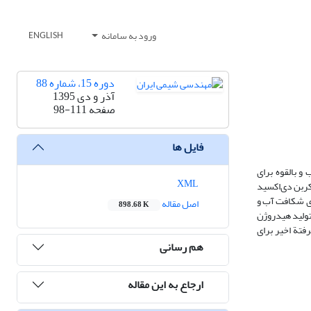
ورود به سامانه
ENGLISH
دوره 15، شماره 88
آذر و دی 1395
صفحه
98-111
فایل ها
و بالقوه برای
XML
 کربن دی‌اکسید
ای شکافت آب و
اصل مقاله
898.68 K
 تولید هیدروژن
رفتة اخیر برای
هم رسانی
ارجاع به این مقاله