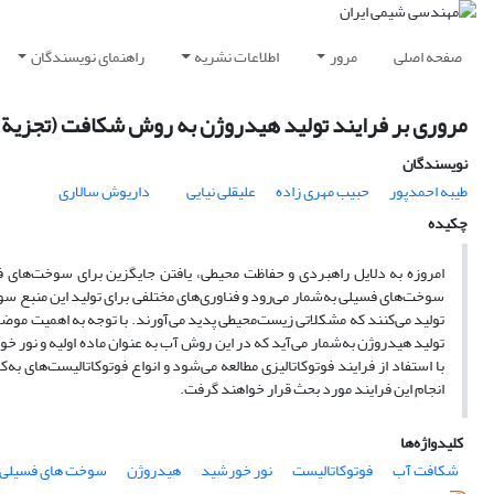
صفحه اصلی
مرور
اطلاعات نشریه
راهنمای نویسندگان
مروری بر فرایند تولید هیدروژن به روش شکافت (تجزیة) 
نویسندگان
طیبه احمدپور
حبیب مهری زاده
علیقلی نیایی
داریوش سالاری
چکیده
امروزه به دلایل راهبردی و حفاظت محیطی، یافتن جایگزین برای سوخت‌های فس
سوخت‌های فسیلی به‌شمار می‌رود و فناوری‌های مختلفی برای تولید این منبع سوخ
تولید می‌کنند که مشکلاتی زیست‌محیطی پدید می‌آورند. با توجه به اهمیت موض
تولید هیدروژن به‌شمار می‌آید که در این روش آب به عنوان ماده‌ اولیه و نور خ
با استفاد از فرایند فوتوکاتالیزی مطالعه می‌شود و انواع فوتوکاتالیست‌های ب
انجام این فرایند مورد بحث قرار خواهند گرفت.
کلیدواژه‌ها
شکافت آب
فوتوکاتالیست
نور خورشید
هیدروژن
سوخت های فسیلی