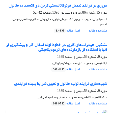
مروری بر فرایند تبدیل فوتوکاتالیستی کربن دی اکسید به متانول
دوره 15، شماره 86، مرداد و شهریور 1395، صفحه
42-52
اعظم امینی، حبیب مهری زاده، علیقلی نیایی، داریوش سالاری، طاهر رحیمی
اقدم
مشاهده مقاله
اصل مقاله
1.44 M
تشکیل هیدرات‌های گازی در خطوط لوله انتقال گاز و پیشگیری از
آنها با استفاده از بازدارنده‌های ترمودینامیکی
دوره 9، شماره 53، بهمن و اسفند 1389
لیلا فیضی، جعفرصادق مقدس، اکرم توکلی
مشاهده مقاله
اصل مقاله
308.44 K
شبیه‌سازی فرایند تولید متانول و تعیین شرایط بهینه فرایندی
دوره 9، شماره 53، بهمن و اسفند 1389
ماشاالله رضاکاظمی، محمدرضا دهقانی، میثم حاجی‌لری
مشاهده مقاله
اصل مقاله
869.97 K