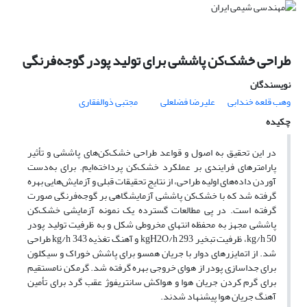
طراحی خشک‌کن پاششی برای تولید پودر گوجه‌فرنگی
نویسندگان
وهب قلعه خندابی
علیرضا فضلعلی
مجتبی ذوالفقاری
چکیده
در این تحقیق به اصول و قواعد طراحی خشک‌کن‌های پاششی و تأثیر
پارامترهای فرایندی بر عملکرد خشک‌کن پرداخته‌ایم. برای به‌دست
آوردن داده‌های اولیه طراحی، از نتایج تحقیقات قبلی و آزمایش‌هایی بهره
گرفته شد که با خشک‌کن پاششی آزمایشگاهی بر گوجه‌فرنگی صورت
گرفته است. در پی مطالعات گسترده یک نمونه آزمایشی خشک‌کن
پاششی مجهز به محفظه انتهای مخروطی شکل و به ظرفیت تولید پودر
kg/h 50، ظرفیت تبخیر kgH2O/h 293 و آهنگ تغذیه kg/h 343 طراحی
شد. از اتمایزرهای دوار با جریان همسو برای پاشش خوراک و سیکلون
برای جداسازی پودر از هوای خروجی بهره گرفته شد. گرمکن نامستقیم
برای گرم کردن جریان هوا و هواکش سانتریفوژ عقب گرد برای تأمین
آهنگ جریان هوا پیشنهاد شدند.