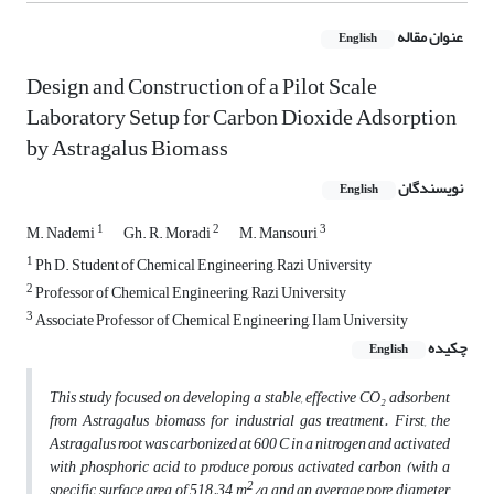
عنوان مقاله
English
Design and Construction of a Pilot Scale
Laboratory Setup for Carbon Dioxide Adsorption
by Astragalus Biomass
نویسندگان
English
1
2
3
M. Nademi
Gh. R. Moradi
M. Mansouri
1
Ph D. Student of Chemical Engineering, Razi University
2
Professor of Chemical Engineering, Razi University
3
Associate Professor of Chemical Engineering, Ilam University
چکیده
English
This study focused on developing a stable, effective CO₂ adsorbent
from Astragalus biomass for industrial gas treatment. First, the
Astragalus root was carbonized at 600°C in a nitrogen and activated
with phosphoric acid to produce porous activated carbon (with a
2
specific surface area of 518.34 m
/g and an average pore diameter