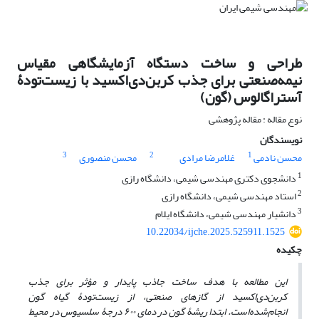
طراحی و ساخت دستگاه آزمایشگاهی مقیاس
نیمه
صنعتی برای جذب کربن
دی
اکسید با زیست
تودۀ
آستراگالوس (گون)
نوع مقاله : مقاله پژوهشی
نویسندگان
3
2
1
محسن نادمی
غلامرضا مرادی
محسن منصوری
1
دانشجوی دکتری مهندسی شیمی، دانشگاه رازی
2
استاد مهندسی شیمی، دانشگاه رازی
3
دانشیار مهندسی شیمی، دانشگاه ایلام
10.22034/ijche.2025.525911.1525
چکیده
این مطالعه با هدف ساخت جاذب پایدار و مؤثر برای جذب
کربن
دی
اکسید از گازهای صنعتی، از زیست
تودۀ گیاه گون
انجام
شده
است. ابتدا ریشۀ گون در دمای ۶۰۰ درجۀ سلسیوس در محیط