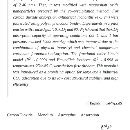
of 2.46 nm). Then, it was modified with magnesium oxide
nanoparticles prepared by the co-precipitation method. For
carbon dioxide absorption, cylindrical monoliths (4×5 cm) were
fabricated using polyvinyl alcohol binder. Experiments in a pilot
reactor with a mixed gas (10% CO
and 90% N
) showed that the CO
2
2
2
adsorption capacity at operating conditions (25 °C and 1 bar
pressure) reached 1.355 mmol/g, which was improved due to the
combination of physical (porosity) and chemical (magnesium
carbonate formation) adsorption. The fractional order kinetic
2
2
model (R
> 0.999) and Freundlich isotherm (R
> 0.998 at
temperatures (25 to 85 °C) were the best fit to the data. This monolith
was introduced as a promising option for large-scale industrial
CO
adsorption due to its low cost, structural stability, and high
2
efficiency.
کلیدواژه‌ها
English
Carbon Dioxide
Monolith
Astragalus
Adsorption
مراجع