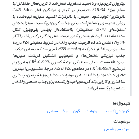
نیتروژن کربونیزه و با اسید فسفریک فعال
شد تا کربن فعال متخلخل (با
سطح ویژۀ 518/34
مترمربع بر گرم
و میانگین قطر منافذ 2/46
نانومتری) تولیدشود. سپس، با نانوذرات اکسید منیزیم تهیه
شده با
روش هم‌رسوبی اصلاح‌شد. برای جذب کربن
دی‌اکسید، مونولیت
های
استوانه
ای (۴×۵ سانتیمتر) بااستفاده
از بایندر پلی
وینیل الکل
ساخته
شدند
.
آزمایش
ها در راکتور نیمه
صنعتی با گاز ترکیبی (
۱۰
%
CO
و
2
۹۰%
N
) نشان
داد که ظرفیت جذب
CO
در شرایط عملیاتی (۲۵ درجۀ
2
2
سلسیوس و فشار ۱ بار) به
mmol/g
1/355 می
رسد که به
دلیل ترکیب
جذب فیزیکی (تخلخل
ها) و شیمیایی (تشکیل کربنات منیزیم)
2
بهبودیافته
است. مدل سینتیکی مرتبۀ کسری (0/999
>
R
) و ایزوترم
2
فرندلیچ (0/998
>
R
) در دماهای (۲۵ تا ۸۵ درجۀ سلسیوس) بهترین
تطابق با داده
ها را داشتند
.
این مونولیت به
دلیل هزینۀ پایین، پایداری
ساختاری و کارایی بالا، گزینه
ای امیدوارکننده برای جذب صنعتی
CO
در
2
مقیاس بزرگ معرفی‌شد.
کلیدواژه‌ها
کربن‌دی‌اکسید
مونولیت
گون
جذب سطحی
موضوعات
مهندسی شیمی