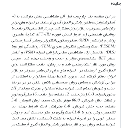
چکیده
در این مطالعه یک چارچوب فلز_آلی مغناطیسی عامل
دارشده با 8-
آمینوکینولین به
منظور پایش و اندازه
گیری آرسنیک در نمونه
­
های برنج
و تن ماهی مصرفی در بازار ایران سنتز شد. پس از شناسایی نانوجاذب با
روش
های طیف‌­بینی زیر قرمز تبدیل فوریه
(FT-IR)
، تجزیۀ عنصری،
پراش پرتو ایکس
(XRD)
، میکروسکوپی الکترونی روبشی گسیل
میدانی
(
FESEM
)، میکروسکوپی الکترونی عبوری
(TEM)
، پراکندگی نور پویا
(
DLS
)، پتانسیل زتا، مغناطیس
­
سنجی لرزشی نمونه
(VSM)
و آنالیز
سطح
BET
، مشخصه‌های مؤثر بر جذب و واجذب بهینه شد. سپس
روش مورد نظر اعتبارسنجی شد و در پایان، جاذب سنتزشده برای
اندازه
گیری آرسنیک در نمونه
های برنج و تن ماهی مصرفی در بازار
ایران، به
کار گرفته ‌شد. براورد شرایط بهینۀ استخراج با استفاده از
طراحی آزمایش براساس روش سه
سطحی باکس_بنکن در دو مرحلۀ
جذب و شویش انجام شد. شرایط بهینۀ استخراج عبارت بودند از
pH
محلول نمونه: 6/3، زمان جذب: 12 دقیقه، دوز جاذب: 16 میلی
گرم، نوع
و غلظت حلال شویش: 06/0 مولار نیتریک اسید، زمان شویش: 5/8
دقیقه، حجم حلال شویش: 8/0 میلی
لیتر. تحت شرایط بهینه حد
تشخیص روش برابر با 01/0 میکروگرم در لیتر به‌دست آمد و روش
صحتی خوبی را در تجزیۀ نمونه با غلظت تأییدشده نشان داد. تحت
شرایط بهینه، روش مورد نظر به
منظور پایش و اندازه
گیری آرسنیک در