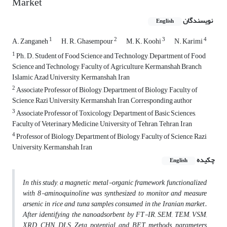
Market
نویسندگان
English
1
2
3
4
A. Zanganeh
H. R. Ghasempour
M. K. Koohi
N. Karimi
1
Ph. D. Student of Food Science and Technology, Department of Food
Science and Technology, Faculty of Agriculture, Kermanshah Branch
Islamic Azad University, Kermanshah, Iran
2
Associate Professor of Biology, Department of Biology, Faculty of
Science, Razi University, Kermanshah, Iran, Corresponding author
3
Associate Professor of Toxicology, Department of Basic Sciences,
Faculty of Veterinary Medicine, University of Tehran, Tehran, Iran
4
Professor of Biology, Department of Biology, Faculty of Science, Razi
University, Kermanshah, Iran
چکیده
English
In this study, a magnetic metal-organic framework functionalized
with 8-aminoquinoline was synthesized to monitor and measure
arsenic in rice and tuna samples consumed in the Iranian market.
After identifying the nanoadsorbent by FT-IR, SEM, TEM, VSM,
XRD, CHN, DLS, Zeta potential and BET methods, parameters