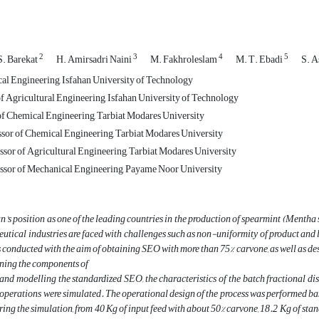
2
3
4
5
S. Barekat
H. Amirsadri Naini
M. Fakhroleslam
M. T. Ebadi
S. A
al Engineering, Isfahan University of Technology
f Agricultural Engineering, Isfahan University of Technology
f Chemical Engineering, Tarbiat Modares University
ssor of Chemical Engineering, Tarbiat Modares University
ssor of Agricultural Engineering, Tarbiat Modares University
ssor of Mechanical Engineering, Payame Noor University
an's position as one of the leading countries in the production of spearmint (Mentha s
tical industries are faced with challenges such as non-uniformity of product and
s conducted with the aim of obtaining SEO with more than 75% carvone, as well as de
ining the components of
nd modelling the standardized SEO, the characteristics of the batch fractional dis
perations were simulated. The operational design of the process was performed ba
ing the simulation, from 40 Kg of input feed with about 50% carvone, 18.2 Kg of st