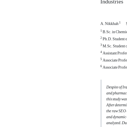
Industries
1
A. Nikkhah
1
B.Sc. in Chemic
2
Ph.D. Student o
3
M.Sc. Student o
4
Assistant Profe
5
Associate Profe
6
Associate Profe
Despite of Ir
and pharmaceu
this study wa
After determ
the raw SEO a
and dynamic o
analyzed. Dur