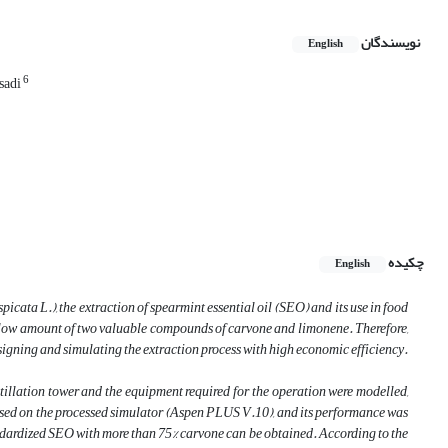
نویسندگان
English
6
sadi
چکیده
English
picata L.), the extraction of spearmint essential oil (SEO) and its use in food
 low amount of two valuable compounds of carvone and limonene. Therefore,
signing and simulating the extraction process with high economic efficiency.
tillation tower and the equipment required for the operation were modelled,
sed on the processed simulator (Aspen PLUS V.10), and its performance was
andardized SEO with more than 75% carvone can be obtained. According to the