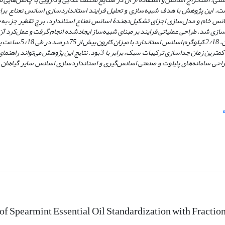
روست. این پژوهش با هدف شبیه‌سازی و تحلیل فرایند استانداردسازی اسانس نعناع برا
دهندۀ اسانس نعناع استاندارد، برج تقطیر جزء‌به‌ج
سازی شد. طراحی عملیاتی فرایند بر مبنای شبیه‌ساز ایجادشده انجام گرفت و عمل‌کرد آن
اساس نتایج نسبت میزان جریان برگشتی برای دست‌یابی به بیشترین خلوص در کمترین زمان جداسازی ترکیبات سبک، برابر با 3 بود.
احی سامانه‌های پایلوت و صنعتی اسانس‌گیری و استانداردسازی اسانس سایر گیاهان د
of Spearmint Essential Oil Standardization with Fraction