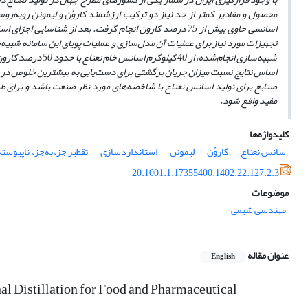
محصول و مقادیر کمتر از حد نیاز دو ترکیب ارزشمند کاروُن و لیمونن رو‌به‌
اسانسی حاوی بیش از 75 درصد کارون انجام گرفت. بعد از شناسایی اجزای اسانس خام و مدل‌سازی اجزای تشکیل
تجهیزات مورد نیاز برای عملیات آن مدل‌سازی و عملیات پویای این سامانه شبیه‌
شبیه‌سازی انجام
شده، از 40 کیلوگرم اسانس خام نعناع با حدود 50 درصد کارون، 2/18 کیلوگرم اسانس استاندارد با میزان کارون بیش از 75 درصد در طی 5/18 ساعت به
صنایع برای تولید اسانس نعناع با شاخصه
های مورد نظر صنعت باشد و برای طر
مفید واقع شود.
کلیدواژه‌ها
سانس نعناع
کاروُن
لیمونن
استانداردسازی
تقطیر جزءبه‌جزء ناپیوسته
20.1001.1.17355400.1402.22.127.2.3
موضوعات
مهندسی شیمی
عنوان مقاله
English
al Distillation for Food and Pharmaceutical