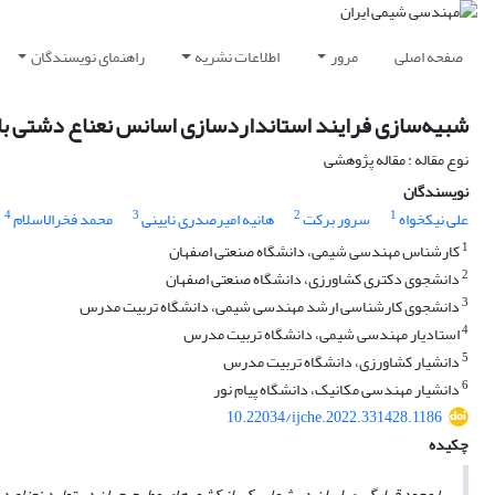
صفحه اصلی
مرور
اطلاعات نشریه
راهنمای نویسندگان
شبیه‌سازی فرایند استانداردسازی اسانس نعناع دشتی با تق
نوع مقاله : مقاله پژوهشی
نویسندگان
4
3
2
1
علی نیکخواه
سرور برکت
هانیه امیرصدری نایینی
محمد فخرالاسلام
1
کارشناس مهندسی شیمی، دانشگاه صنعتی اصفهان
2
دانشجوی دکتری کشاورزی، دانشگاه صنعتی اصفهان
3
دانشجوی کارشناسی ارشد مهندسی شیمی، دانشگاه تربیت مدرس
4
استادیار مهندسی شیمی، دانشگاه تربیت مدرس
5
دانشیار کشاورزی، دانشگاه تربیت مدرس
6
دانشیار مهندسی مکانیک، دانشگاه پیام نور
10.22034/ijche.2022.331428.1186
چکیده
با وجود قرارگیری ایران در شمار یکی از کشورهای مطرح جهان در تولید نعناع د