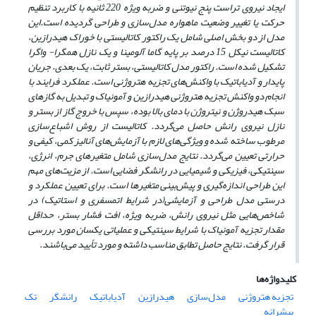
ایجاد نیروی تراست پنج نیوتنی و ضربه ویژه 220 ثانیه با کاربرد تنظیم
حرکت یا تغییر وضعیت ماهواره مدل‌سازی و طراحی گردیده است.این
مدل از دو بخش اصلی شامل یک راکتور کاتالیستی با خوراک هیدرازین،
کاتالیست نیکل 15 درصد بر پایه گاما آلومینا و یک نازل همگرا- واگرا
تشکیل شده است. راکتور مدل کاتالیستی، بستر ثابت، یک بعدی، جریان
پایدار و آدیاباتیک با واکنش‌های تجزیه هتروژنی است. عملکرد فرایند با
انجام دو واکنش تجزیه هتروژنی هیدرازین و آمونیاک و تبدیل به گازهای
سبک هیدروژن و نیتروژن با دمای بالا بوده، سپس با خروج گاز از بستر و
نازل نیروی رانش حاصل می‌گردد. کاتالیست از روش اشباع‌سازی
مرطوب ساخته شده و ویژگی‌های لازم با آزمایش‌های آنالیز کمی، کیفی و
حرارتی تعیین می‌گردد. نتایج مدل‌سازی شامل متغیرهای جرم، انرژی،
سینتیکی، فیزیکی و شیمیایی در رانشگر فضایی است. از مزیت‌های مهم
این طراحی اندازه‌گیری و پیش‌بینی متغیرها است. برای تعیین عملکرد و
درستی مدل طراحی و آزمایشی(در شرایط اتمسفری و استاتیک) در
شاخص‌هایی مثل نیروی رانش، ضربه ویژه، افت فشار بستر، حداقل
مقدار تجزیه آمونیاک با شرایط سینتیکی و عملیاتی یکسان مورد بررسی
قرار گرفت. نتایج حاصل تطابق مناسب داشته و مورد تأیید می‌باشند.
کلیدواژه‌ها
تجزیه هتروژنی
مدل‌سازی
هیدرازین
آدیاباتیک
رانشگر
تک
پیشرانه