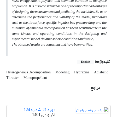
mass, energy, kinetic, physical and chemical variables in the space
propulsion. It is also considered as one of the important advantages
of designing the measurement and predicting the variables. So as to
determine the performance and validity of the model, indicators
such as the thrust force, specific impulse, bed pressure drop and the
minimum of ammonia decomposition has been scrutinized with the
same kinetic and operating conditions in the designing and
experimental model (in atmospheric conditions
and static).
The obtained results are consistent and have been verified.
کلیدواژه‌ها
English
Heterogeneous Decomposition
Modeling
Hydrazine
Adiabatic
Thruster
Monopropellant
مراجع
دوره 21، شماره 124
آذر و دی 1401