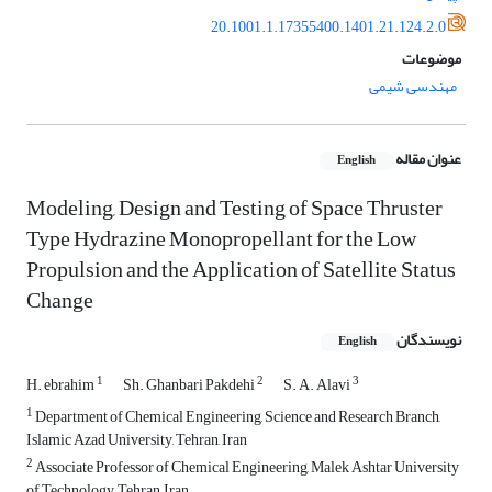
20.1001.1.17355400.1401.21.124.2.0
موضوعات
مهندسی شیمی
عنوان مقاله
English
Modeling, Design and Testing of Space Thruster
Type Hydrazine Monopropellant for the Low
Propulsion and the Application of Satellite Status
Change
نویسندگان
English
1
2
3
H. ebrahim
Sh. Ghanbari Pakdehi
S. A. Alavi
1
Department of Chemical Engineering, Science and Research Branch,
Islamic Azad University, Tehran, Iran
2
Associate Professor of Chemical Engineering, Malek Ashtar University
of Technology, Tehran, Iran