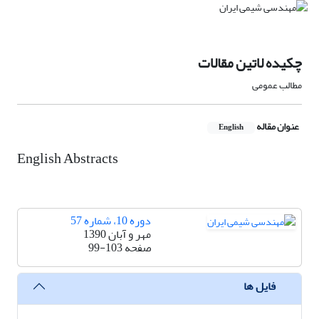
چکیده لاتین مقالات
مطالب عمومی
عنوان مقاله
English
English Abstracts
دوره 10، شماره 57
مهر و آبان 1390
صفحه
99-103
فایل ها