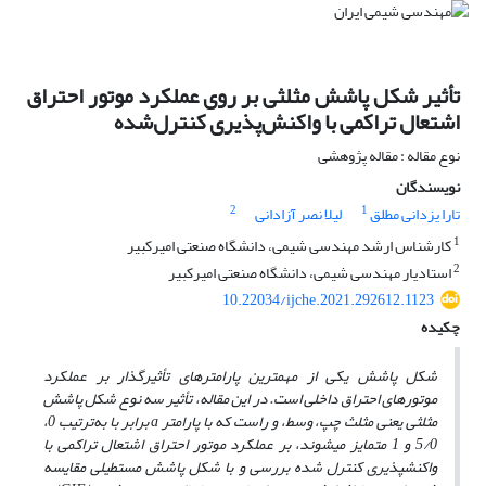
تأثیر شکل پاشش مثلثی بر روی عملکرد موتور احتراق
اشتعال تراکمی با واکنش‌پذیری کنترل‌شده
نوع مقاله : مقاله پژوهشی
نویسندگان
2
1
تارا یزدانی مطلق
لیلا نصر آزادانی
1
کارشناس ارشد مهندسی شیمی، دانشگاه صنعتی امیرکبیر
2
استادیار مهندسی شیمی، دانشگاه صنعتی امیرکبیر
10.22034/ijche.2021.292612.1123
چکیده
شکل پاشش یکی از مهم­ترین پارامترهای تأثیرگذار بر عملکرد
موتورهای احتراق داخلی است. در این مقاله، تأثیر سه نوع شکل پاشش
مثلثی یعنی مثلث چپ، وسط، و راست که با پارامتر
a
برابر با به‌ترتیب 0،
5/0 و 1 متمایز می­شوند، بر عملکرد موتور احتراق اشتعال تراکمی با
واکنش­پذیری کنترل ­شده بررسی و با شکل پاشش مستطیلی مقایسه