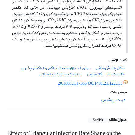
شده است. با افزایش
a
، مقدار بازدهی ناخالص تعیین شده (
GIE
) و
اکسیدهای نیتروژن (
NOx
) افزایش می­یابند، در حالی که مقدار
هیدروکربن­های نسوخته (
UHC
) و مونواکسید کربن (
CO
) کاهش می­یابد.
بالاترین میزان
GIE
و کم­ترین میزان
UHC
و
CO
مربوط به شکل پاشش
مثلثی راست است که به‌ترتیب 9/9 درصد بیشتر و ۴۵/۲۷ و ۵۱/۲۵
درصد کمتر از شکل پاشش مستطیلی هستند، درحالی که کم­ترین میزان
NOx
تولیدشده به‌وسیلۀ شکل پاشش مثلثی چپ حاصل می­شود که
۱۵/۱۴ درصد کم­تر از شکل پاشش مستطیلی است.
کلیدواژه‌ها
شکل پاشش مثلثی
موتور احتراق اشتعال تراکمی با واکنش‌پذیری
کنترل‌شده
گاز طبیعی
دینامیک سیالات محاسباتی
20.1001.1.17355400.1401.21.122.1.5
موضوعات
مهندسی شیمی
عنوان مقاله
English
Effect of Triangular Injection Rate Shape on the