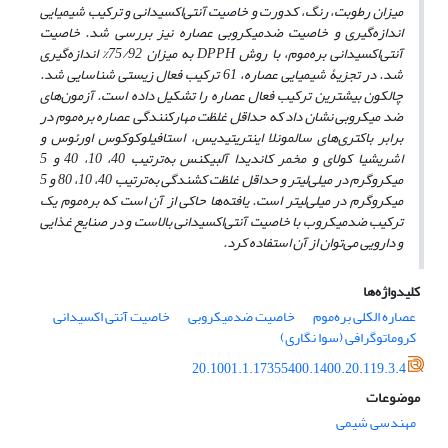
میزان رطوبت، رنگ، کدورت و خاصیت آنتی‌اکسیدانی و ترکیب شیمیایی
اندازه‌گیری و خاصیت ضدمیکروبی عصاره نیز بررسی شد. خاصیت
آنتی‌اکسیدانی بره‌موم، با روش
DPPH
به میزان 75/92% اندازه‌گیری
شد. در تجزیۀ شیمیایی عصاره، 61 ترکیب فعال زیستی شناسایی شد.
چالکون بیشترین ترکیب فعال عصاره را تشکیل داده است. آزمون‌های
ضد میکروبی نشان داد که حداقل غلظت مهارکنندگی عصاره بره‌موم در
برابر باکتری‌های سالمونلا اینتریتیدیس، استافیلوکوکوس اورئوس و
اشریشیا کولای و مخمر کاندیدا آلبیکنس به‌ترتیب 40، 10، 40 و 5
میکروگرم در میلی‌لیتر و حداقل غلظت کشندگی به‌ترتیب 40، 10، 80 و 5
میکروگرم در میلی‌لیتر است. یافته‌ها حاکی از آن است که بره‌موم یک
ترکیب ضدمیکروب با خاصیت آنتی‌اکسیدانی بالاست و در صنایع غذایی
و دارویی می‌توان از آن استفاده کرد.
کلیدواژه‌ها
عصاره الکلی بره‌موم
خاصیت ضدمیکروبی
خاصیت آنتی اکسیدانی
کروماتوگرافی (سوا نگاری)
20.1001.1.17355400.1400.20.119.3.4
موضوعات
مهندسی شیمی