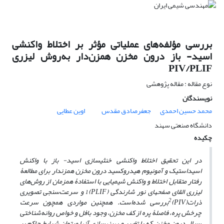
بررسی مؤلفه‌های عملیاتی مؤثر بر اختلاط واکنشی
اسید- باز درون مخزن همزن‌دار به‌روش لیزری
PIV/PLIF
نوع مقاله : مقاله پژوهشی
نویسندگان
محمد حسین احمدی
جعفرصادق مقدس
اوین عطایی
دانشگاه صنعتی سهند
چکیده
در این تحقیق اختلاط واکنشی خنثی­سازی اسید- باز با واکنش
اسیداستیک و آمونیوم هیدروکسید درون مخزن همزن­دار برای مطالعۀ
رفتار متقابل اختلاط و واکنش شیمیایی با استفادۀ همزمان از روش‌های
1
لیزری القای صفحه­ای نور شارندگی
(PLIF)
و سرعت‌سنجی تصویری
2
ذرات
(PIV)
بررسی شده‌است. همچنین مواردی همچون سرعت
چرخش پره، فاصلۀ پره از کف مخزن، وجود بافل و خواص روانه‌شناختی
سیال درون مخزن که با تغییر و بهینه­سازی آنها می­توان شرایط حاکم بر