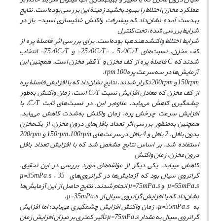
عملکرد مخازن اختلاط را بهبود بخشید زمینۀ این بررسی بوده‌است. نتایج
به­دست آمده نشان
داد که پیشرفت واکنش خنثی­سازی اسید- باز در
شرایط بررسی شده، تحت کنترل
شرایط اختلاط واکنش­دهنده­ها بوده‌است. برای بررسی اثر فاصلۀ پره از
کف مخزن، نسبت‌های 25/0
C/T=
، 5/0
C/T=
و 75/0
C/T=
انتخاب
شدند که
C
فاصلۀ پره از کف مخزن و
T
قطر مخزن است. همچنین این
آزمایش‌ها در سه‌سرعت پره
100،
rpm
rpm
150
و
rpm
200
تکرار شدند. نتایج نشان
داد که با افزایش فاصلۀ پره
از کف مخزن که معادل افزایش نسبت
C/T
است، زمان واکنش به‌طور
چشمگیری کاهش می‌یابد. علاوه‌بر این، در نسبت‌های ثابت
C/T
، با
افزایش سرعت چرخش پره، زمان واکنش به‌شدت کاهش می‌یابد.
همچنین به
منظور بررسی اثر تعداد بافل‌های درون مخزن، از یک‌مخزن
بدون بافل، 2 بافل و 4 بافل درسرعت‌های
rpm
100
،
rpm
150
و
rpm
200
استفاده شد. بر اساس نتایج مشخص شد که با افزایش تعداد بافل
درون مخزن، زمان واکنش
کاهش می­یابد. یکی دیگر از مؤلفه‌های مورد بررسی در این تحقیق،
گرانروی سیال بود که آزمایش‌ها در گرانروی‌های
35
µ=35
،
mPa.s
mPa.s
µ=55
و
75mPa.s
µ=
انجام شدند. نتایج حاصل از این آزمایش‌ها
نشان
داد که با افزایش گرانروی سیال از
µ=35
mPa.s
،
به
mPa.s
µ=55
، زمان واکنش افزایش چشمگیری می
یابد؛ اما افزایش
گرانروی سیال به مقدار
mPa.s
75
µ=
تأثیر کمتری بر میزان افزایش زمان