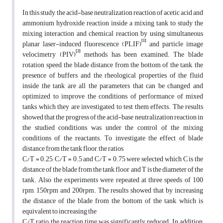
In this study, the acid-base neutralization reaction of acetic acid and
ammonium hydroxide reaction inside a mixing tank to study the
mixing interaction and chemical reaction by using simultaneous
[1]
planar laser-induced fluorescence (PLIF)
and particle image
[2]
velocimetry (PIV)
methods has been examined. The blade
rotation speed, the blade distance from the bottom of the tank, the
presence of buffers and the rheological properties of the fluid
inside the tank are all the parameters that can be changed and
optimized to improve the conditions of performance of mixed
tanks which they are investigated to test them effects. The results
showed that the progress of the acid-base neutralization reaction in
the studied conditions was under the control of the mixing
conditions of the reactants. To investigate the effect of blade
distance from the tank floor, the ratios
C/T = 0.25, C/T = 0.5 and C/T = 0.75 were selected which C is the
distance of the blade from the tank floor and T is the diameter of the
tank. Also the experiments were repeated at three speeds of 100
rpm, 150rpm and 200rpm. The results showed that by increasing
the distance of the blade from the bottom of the tank, which is
equivalent to increasing the
C/T ratio, the reaction time was significantly reduced. In addition,