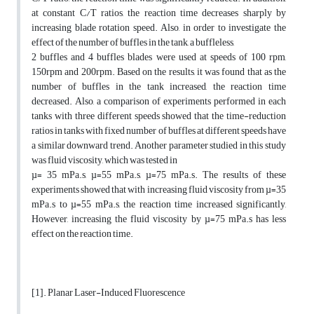
at constant C/T ratios, the reaction time decreases sharply by
increasing blade rotation speed. Also, in order to investigate the
effect of the number of buffles in the tank, a buffleless,
2 buffles and 4 buffles blades were used at speeds of 100 rpm,
150rpm and 200rpm. Based on the results, it was found that as the
number of buffles in the tank increased, the reaction time
decreased. Also, a comparison of experiments performed in each
tanks with three different speeds showed that the time-reduction
ratios in tanks with fixed number of buffles at different speeds have
a similar downward trend. Another parameter studied in this study
was fluid viscosity, which was tested in
µ= 35 mPa.s, µ=55 mPa.s, µ=75 mPa.s. The results of these
experiments showed that with increasing fluid viscosity from µ=35
mPa.s to µ=55 mPa.s, the reaction time increased significantly,
However, increasing the fluid viscosity by µ=75 mPa.s has less
effect on the reaction time.
[1]. Planar Laser-Induced Fluorescence