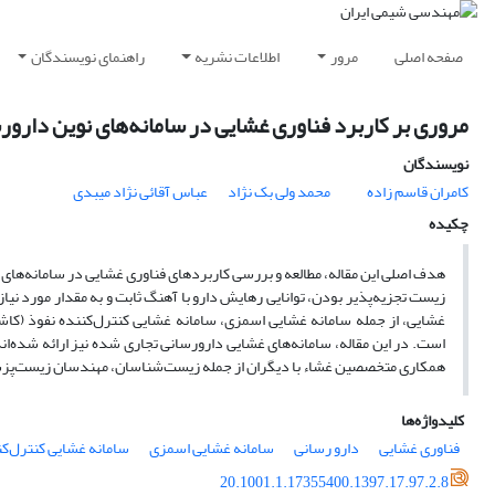
صفحه اصلی
مرور
اطلاعات نشریه
راهنمای نویسندگان
مروری بر کاربرد فناوری غشایی در سامانه‌های نوین دارور
نویسندگان
کامران قاسم زاده
محمد ولی بک نژاد
عباس آقائی نژاد میبدی
چکیده
هدف اصلی این مقاله، مطالعه و بررسی کاربردهای فناوری غشایی در سامانه‌های 
زیست تجزیه‌پذیر بودن، توانایی رهایش دارو با آهنگ ثابت و به مقدار مورد نی
غشایی، از جمله سامانه غشایی اسمزی، سامانه غشایی کنترل‌کننده نفوذ (کاش
است. در این مقاله، سامانه‌های غشایی دارورسانی تجاری شده نیز ارائه شده‌ا
همکاری متخصصین غشاء با دیگران از جمله زیست‌شناسان، مهندسان زیست‌پزشکی
کلیدواژه‌ها
فناوری غشایی
دارو رسانی
سامانه غشایی اسمزی
سامانه غشایی کنترل‌کن
20.1001.1.17355400.1397.17.97.2.8