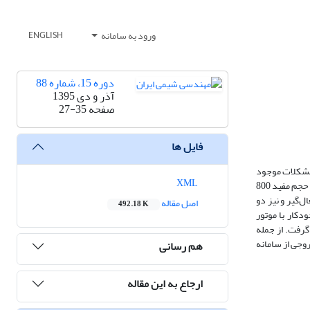
ورود به سامانه
ENGLISH
دوره 15، شماره 88
آذر و دی 1395
صفحه
27-35
فایل ها
 مشکلات موجود
XML
در سامانه‌های متداول، طراحی و ساخته شد. این چربی‌گیر از جنس فلز گالوانیزه با پوشش داخلی و خارجی دولایه کامپوزیت، به شکل استوانه‌ای با قطر و ارتفاع یک متر و حجم مفید 800
ابعاد 20×20×20 سانتی‌متر نصب ‌شد. این آشغال‌گیر و نیز دو
اصل مقاله
492.18 K
کند. یک پل چربی‌روب به طول 50 سانتی‌متر به صورت خودکار با موتور
دقیقه مبنای طراحی این سامانه قرار گرفت. از جمله
رد. غلظت روغن پساب خروجی از سامانه
هم رسانی
ارجاع به این مقاله