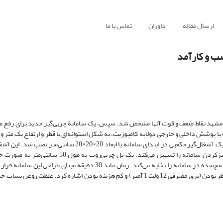
ارسال مقاله
داوران
تماس با ما
سب و کارآمد
شهر مشهد نقاط ضعف و قوت آنها مشخص شد. سپس، یک سامانة چربی‌گیر جدید برای رفع
لیتر ساخته شده است. به‌منظور جداسازی آشغال‌ها قبل از ورود به چربی‌گیر، یک آشغال‌گیر مکعبی در ابتدای سامانه با 
بافل نصب‌شده در سامانه، قابل جداشدن از سامانه‌اند که فرایند تخلیه و تمیزکردن سامانه را تسهیل می‌
گیربکس 12 ولت 3 دور بر دقیقه و در دوره‌های زمانی قابل تنظیم، چربی‌های جمع‌شده در سامانه را تخلیه می‌کند. زمان ماند 30 
مزایای این چربی‌گیر می‌توان به حجم و وزن کم، قابلیت نصب سریع و آسان، بی‌خطر بودن (برق مصرفی 12 ولت 1 آمپر) و کم هزینه بودن اشاره ک