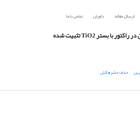
ارسال مقاله
داوران
تماس با ما
رین
حذف حشره‏کش