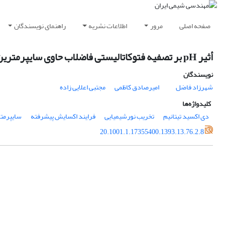
صفحه اصلی
مرور
اطلاعات نشریه
راهنمای نویسندگان
أثیر pH بر تصفیه فتوکاتالیستی فاضلاب حاوی سایپرمترین در راکتور با بستر TiO2 تثبیت شده
نویسندگان
شهرزاد فاضل
امیرصادق کاظمی
مجتبی اعلایی زاده
کلیدواژه‌ها
دی اکسید تیتانیم
تخریب نورشیمیایی
فرایند اکسایش پیشرفته
سایپرمت
20.1001.1.17355400.1393.13.76.2.8