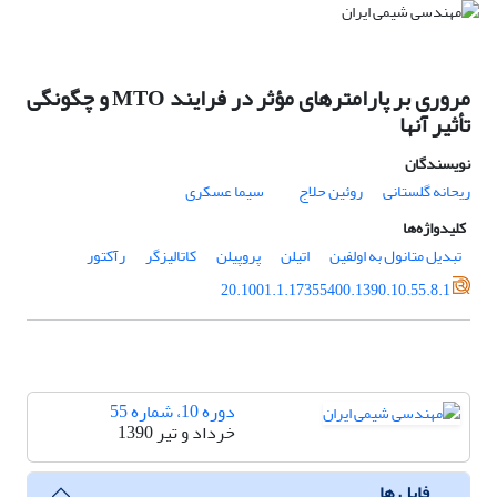
مروری بر پارامترهای مؤثر در فرایند MTO و چگونگی
تأثیر آنها
نویسندگان
ریحانه گلستانی
روئین حلاج
سیما عسکری
کلیدواژه‌ها
تبدیل متانول به اولفین
اتیلن
پروپیلن
کاتالیزگر
رآکتور
20.1001.1.17355400.1390.10.55.8.1
دوره 10، شماره 55
خرداد و تیر 1390
فایل ها