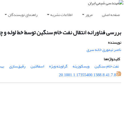
صفحه اصلی
مرور
اطلاعات نشریه
راهنمای نویسندگان
بررسی فناورانه انتقال نفت خام سنگین توسط خط لوله و 
نویسنده
ناصر تیموری خانه سری
کلیدواژه‌ها
نفت خام سنگین
ویسکوزیته
گراویته ویژه
اسفالتین
رقیق‌سازی
بهس
20.1001.1.17355400.1388.8.41.7.8