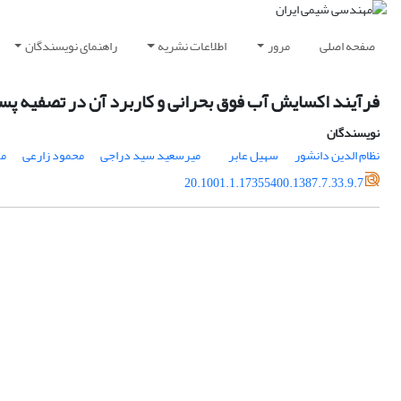
صفحه اصلی
مرور
اطلاعات نشریه
راهنمای نویسندگان
فرآیند اکسایش آب فوق بحرانی و کاربرد آن در تصفیه پ
نویسندگان
نظام الدین دانشور
سهیل عابر
میرسعید سید دراجی
محمود زارعی
م
20.1001.1.17355400.1387.7.33.9.7