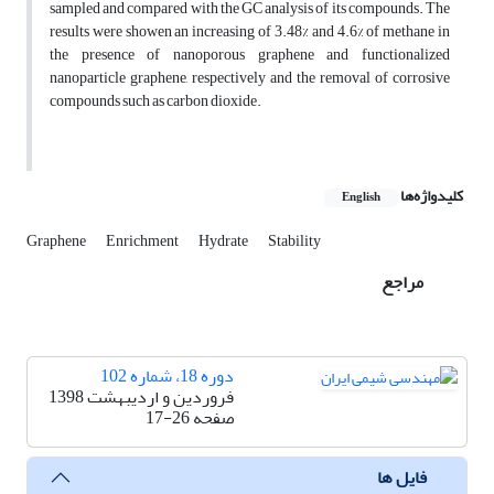
sampled and compared with the GC analysis of its compounds. The
results were showen an increasing of 3.48% and 4.6% of methane in
the presence of nanoporous graphene and functionalized
nanoparticle graphene, respectively and the removal of corrosive
compounds such as carbon dioxide.
کلیدواژه‌ها
English
Graphene
Enrichment
Hydrate
Stability
مراجع
دوره 18، شماره 102
فروردین و اردیبهشت 1398
صفحه
17-26
فایل ها