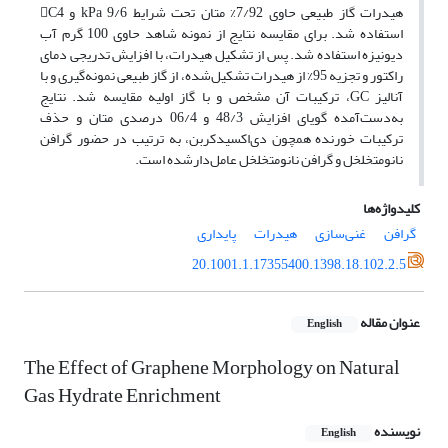
هیدرات گاز طبیعی حاوی 7/92% متان تحت شرایط kPa 9/6 و C4
استفاده شد. برای مقایسه نتایج از نمونه شاهد حاوی 100 گرم آب
دیونیزه استفاده شد. پس از تشکیل هیدرات، با افزایش تدریجی دمای
راکتور و تجزیه 95% از هیدرات تشکیل‌شده، از گاز طبیعی نمونه‌گیری و با
آنالیز GC، ترکیبات آن مشخص و با گاز اولیه مقایسه شد. نتایج
به‌دست‌آمده گویای افزایش 48/3 و 06/4 درصدی متان و حذف
ترکیبات خورنده همچون دی‌اکسیدکربن، به ترتیب در حضور گرافن
نانومتخلخل و گرافن نانومتخلخل عامل‌دارشده است.
کلیدواژه‌ها
گرافن
غنی‌سازی
هیدرات
پایداری
20.1001.1.17355400.1398.18.102.2.5
عنوان مقاله
English
The Effect of Graphene Morphology on Natural
Gas Hydrate Enrichment
نویسنده
English