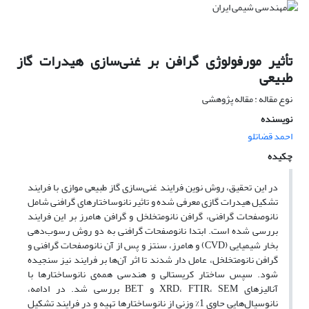
تأثیر مورفولوژی گرافن بر غنی‌سازی هیدرات گاز
طبیعی
نوع مقاله : مقاله پژوهشی
نویسنده
احمد قضاتلو
چکیده
در این تحقیق، روش نوین فرایند غنی‌سازی گاز طبیعی موازی با فرایند
تشکیل هیدرات گازی معرفی شده و تاثیر نانوساختارهای گرافنی شامل
نانوصفحات گرافنی، گرافن نانومتخلخل و گرافن هامرز بر این فرایند
بررسی شده است. ابتدا نانوصفحات گرافنی به دو روش رسوب‌دهی
بخار شیمیایی (CVD) و هامرز، سنتز و پس از آن نانوصفحات گرافنی و
گرافن نانومتخلخل، عامل دار شدند تا اثر آن‌ها بر فرایند نیز سنجیده
شود. سپس ساختار کریستالی و هندسی همه‌ی نانوساختارها با
آنالیز‌های XRD، FTIR، SEM و BET بررسی شد. در ادامه،
نانوسیال‌هایی حاوی 1% وزنی از نانوساختارها تهیه و در فرایند تشکیل