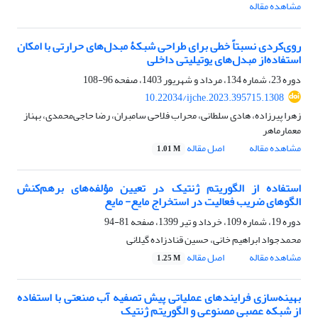
مشاهده مقاله
روی‌کردی نسبتاً خطی برای طراحی شبکۀ مبدل‌های حرارتی با امکان
استفاده‌از مبدل‌های یوتیلیتی داخلی
دوره 23، شماره 134، مرداد و شهریور 1403، صفحه
96-108
10.22034/ijche.2023.395715.1308
زهرا پیرزاده، هادی سلطانی، محراب فلاحی سامبران، رضا حاجی‌محمدی، بهناز
معمارماهر
مشاهده مقاله
اصل مقاله
1.01 M
استفاده از الگوریتم ژنتیک در تعیین مؤلفه‌های برهم‌کنش
الگو‌های ضریب فعالیت در استخراج مایع- مایع
دوره 19، شماره 109، خرداد و تیر 1399، صفحه
81-94
محمدجواد ابراهیم خانی، حسین قنادزاده گیلانی
مشاهده مقاله
اصل مقاله
1.25 M
بهینه‌سازی فرایندهای عملیاتی پیش تصفیه آب صنعتی با استفاده
از شبکه عصبی مصنوعی و الگوریتم ژنتیک